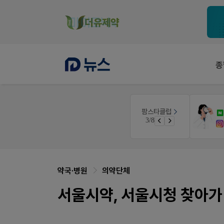
종
몰
팜리쿠르트
팜스타클럽
약국 첫 채용공고 0원+'한번 더' 무료 연장
3/8
가입 시 50% 할인 쿠폰+적립금까지!
퀴즈 참여시 룰렛쿠폰
약국·병원
의약단체
서울시약, 서울시청 찾아가