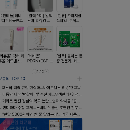
[D판테놀]레비
[알엑스미] 알엑
[켄뷰] 오리지널
[흉터치료]아크
[휴온스 ] 
온디판테놀연고
스미 리쥬영 울
폼타입, 로게인
리페어겔
한번에, 니
트라 PDRN
5%폼에어로졸
2%액
10000 딥리페
60g
어 크림
[리쥬올] 닥터 리
[레비온]
[한독] 붙이는 통
[아워팜] 우리아
[여드름치료
쥬올 어드밴스드
PDRN+EGF, 레
증 전문가, 케토
이 맞춤설계, 바
크스팟크림
PDRN 리쥬비네
비온RX PDRN
톱 액티브 플라
로타민 kids 엘
이팅 크림 30ml
EGF 크림
스타(쿨) 40매
더베리맛
1 / 2
오늘의 TOP 10
코스닥 퇴출 규정 현실화…바이오헬스 8곳 '경고등'
2
이름만 바꾼 '택갈이 약' 수천 개…무색한 '1+3 생동'
3
거리로 번진 잠실역 약국 논란…송파 약사들 "공공성 훼손"
4
먼디파마 수장 교체...노바티스 출신 조연진 전무 내정
5
"한달 5000원이면 싼 줄 알았는데"…약국 제품과 비교해보니