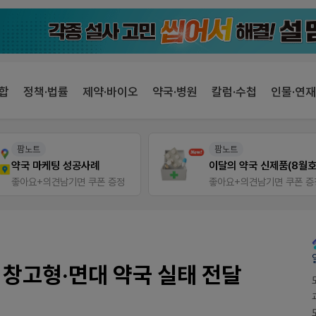
합
정책·법률
제약·바이오
약국·병원
칼럼·수첩
인물·연재
팜노트
팜노트
약국 마케팅 성공사례
이달의 약국 신제품(8월호
좋아요+의견남기면 쿠폰 증정
좋아요+의견남기면 쿠폰 증
 창고형·면대 약국 실태 전달