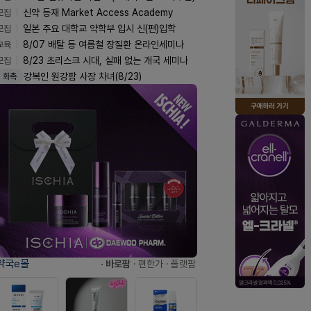
모집
신약 등재 Market Access Academy
모집
일본 주요 대학교 약학부 입시 신(편)입학
교육
8/07 배탈 등 여름철 장질환 온라인세미나
모집
8/23 초리스크 시대, 실패 없는 개국 세미나
강복인 원강팜 사장 차녀(8/23)
화촉
약국e몰
· 바로팜
· 편한가
· 플랫팜