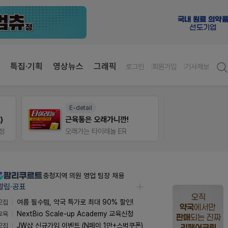
특집·기획
영상뉴스
그래픽
로그인
회원가입
기사제보
E-detail
약사 
)
근육통은 오래가니깐!
JW S
정
오래가는 타이레놀 ER
충청지역 의원 영업 팀장 채용
알림·공표
모집
여름 필수템, 약국 특가로 최대 90% 할인!
교육
NextBio Scale-up Academy 교육신청
모집
JW샵 신규가입 이벤트 (N페이 1만+스벅쿠폰)