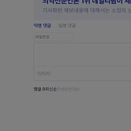
의약전문언론 1위 데일리팜이 
기사화된 제보내용에 대해서는 소정의 
익명 댓글
실명 댓글
0
/
500
댓글
0
최신순
찬성순
반대순