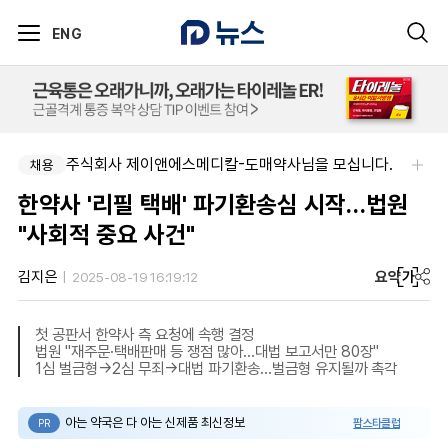
ENG
주식회사 제이앤에스메디칼-도매약사님을 모십니다.
채용
한약사 '리필 택배' 파기환송심 시작…법원
"사회적 중요 사건"
요약
가
김지은
2025-08-19 16:19:12
첫 공판서 한약사 측 요청에 속행 결정
법원 "재주문·택배판매 등 쟁점 많아…대법 보고서만 80장"
1심 벌금형→2심 무죄→대법 파기환송…벌금형 유지될까 촉각
아는 약국은 다 아는 신제품 최신정보
팜스타클럽
PR