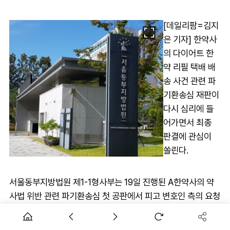
[데일리팜=김지
은 기자] 한약사
의 다이어트 한
약 리필 택배 배
송 사건 관련 파
기환송심 재판이
다시 심리에 들
어가면서 최종
판결에 관심이
쏠린다.
서울동부지방법원 제1-1형사부는 19일 진행된 A한약사의 약
사법 위반 관련 파기환송심 첫 공판에서 피고 변호인 측의 요청
으로 속행하고, 다음 공판 기일을 2개월 후로 연기했다.