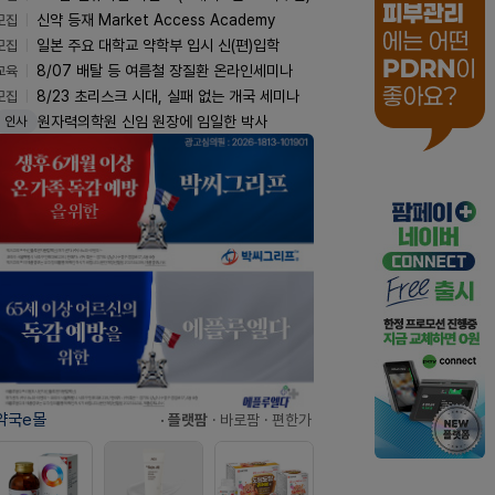
모집
신약 등재 Market Access Academy
모집
일본 주요 대학교 약학부 입시 신(편)입학
교육
8/07 배탈 등 여름철 장질환 온라인세미나
모집
8/23 초리스크 시대, 실패 없는 개국 세미나
원자력의학원 신임 원장에 임일한 박사
인사
약국e몰
· 플랫팜
· 바로팜
· 편한가