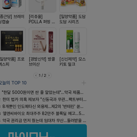
[종근당] 브레이
[리쥬올]
[일양약품] 도담
[신신제약] 아렉
[동성제약]
닝캡슐
PDLLA 퍼밍 크
도담 시리즈
스마일드
환 F정
림 30ml
[일양약품] 프로
[경방신약] 방콜
[신신제약] 모스
[노보노디스크]
[옵투스] 
엑스피
브이산
키토 밀크
위고비
시리즈
1 / 2
오늘의 TOP 10
"한달 5000원이면 싼 줄 알았는데"…약국 제품과 비교해보니
2
한미 법카 의혹 제보자 "신동국과 무관…팩트부터 따져야"
3
8개뿐인 인도메타신 외용제…제2의 '반테린' 쏟아지나
4
엘앤씨바이오 최대주주 82만주 블록딜 예고…500억 규모
5
약국 권리금 먼저 줬는데 임대차 무산…돌려받을 수 있을까