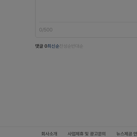
0
/
500
댓글
0
최신순
찬성순
반대순
회사소개
사업제휴 및 광고문의
뉴스제공 