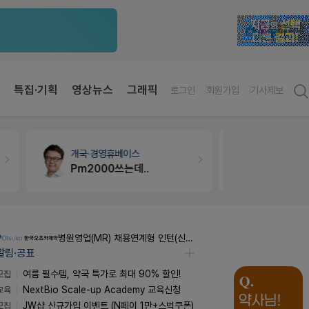
특집·기획
영상뉴스
그래픽
로그인
회원가입
기사제보
개국·경영
휴베이스
약국대출
메
Pm2000쓰는데..
병원영업(MR) 채용연계형 인턴(신입사원) 모집 공고
알림·공표
모집
여름 필수템, 약국 특가로 최대 90% 할인!
교육
NextBio Scale-up Academy 교육신청
모집
JW샵 신규가입 이벤트 (N페이 1만+스벅쿠폰)