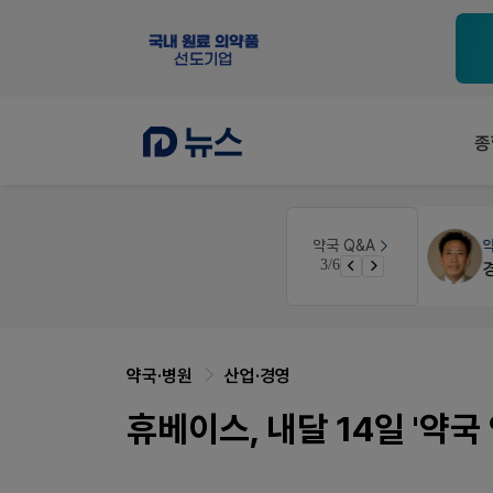
종
원
약국인테리어
생각자국 디자인
약국 Q&A
3/6
매대 높이
약국·병원
산업·경영
휴베이스, 내달 14일 '약국