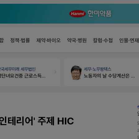
합
정책·법률
제약·바이오
약국·병원
칼럼·수첩
인물·연재
약국세무
미래 세무법인
세무·노무
팜텍스
경단녀요건중 근로스득원천징수액
노동자의 날 수당계산은 어떻게 되나요
 인테리어' 주제 HIC