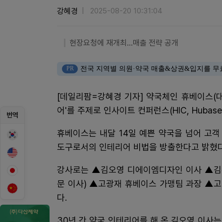
강혜경
2025-08-20 10:31:04
현장요청에 재개최…매출 전략 공개
PR
전국 지역별 의원·약국 매출&상권&입지를 무
[데일리팜=강혜경 기자] 약국체인 휴베이스(
어'를 주제로 인사이트 컨퍼런스(HIC, Hubase I
번역
휴베이스는 내달 14일 예쁜 약국을 넘어 고객
도구로서의 인테리어 비법을 방출한다고 밝혔다
강사로는 ▲김오영 디에이엠디자인 이사 ▲김
문 이사) ▲고광재 휴베이스 가맹팀 과장 ▲고
다.
30년 간 약국 인테리어를 해 온 김오영 이사