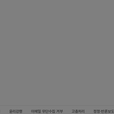
지
윤리강령
이메일 무단수집 거부
고충처리
정정·반론보