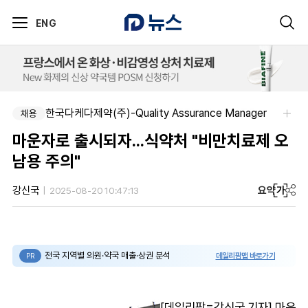
ENG
한국다케다제약(주)-Quality Assurance Manager
알보젠코리아-향남공장 OQA 품질약사 채용(주5일/파트타임 가능)
채용
채용
마운자로 출시되자...식약처 "비만치료제 오
남용 주의"
요약
가
강신국
2025-08-20 10:47:13
전국 지역별 의원·약국 매출·상권 분석
데일리팜맵 바로가기
PR
[데일리팜=강신국 기자] 마운