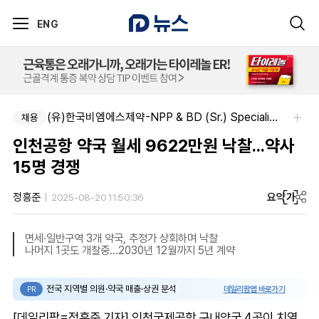
ENG
(유)한국비엠에스제약-NPP & BD (Sr.) Specialist, CSE&BD (Fixed)
채용
인천공항 약국 월세 9622만원 낙찰...약사
15명 경쟁
요약
가
정흥준
2025-08-20 11:50:36
면세·일반구역 3개 약국, 추정가 상회하며 낙찰
나머지 1곳도 개찰중...2030년 12월까지 5년 계약
전국 지역별 의원·약국 매출·상권 분석
데일리팜맵 바로가기
PR
[데일리팜=정흥준 기자] 인천국제공항 구내약국 4곳이 치열