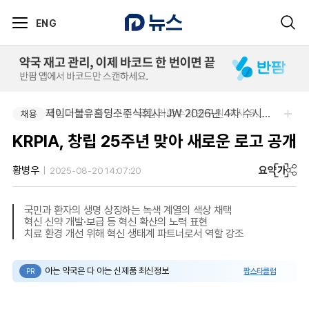
ENG
국립과학수사연구원-국립과학수사연구원 약사 3명 채용
제이더블유홀딩스주식회사-JW 2026년 4차 수시채용
채용
채용
KRPIA, 창립 25주년 맞아 새로운 로고 공개
요약
가
황병우
2025-08-20 14:07:20
국민과 환자의 생명 상징하는 녹색 계열의 색상 채택
혁신 신약 개발·보급 등 혁신 확산의 노력 표현
치료 환경 개선 위해 혁신 생태계 파트너로서 역할 강조
아는 약국은 다 아는 신제품 최신정보
팜스타클럽
PR