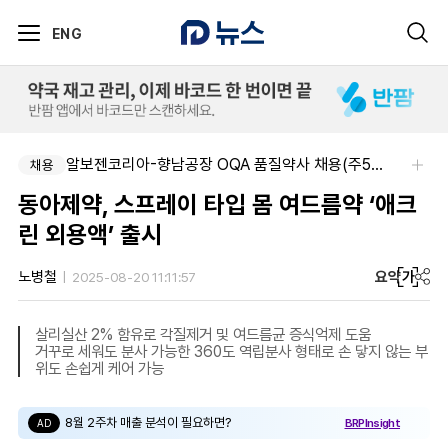
ENG
알보젠코리아-향남공장 OQA 품질약사 채용(주5일/파트타임 가능)
채용
동아제약, 스프레이 타입 몸 여드름약 ‘애크
린 외용액’ 출시
요약
가
노병철
2025-08-20 11:11:57
살리실산 2% 함유로 각질제거 및 여드름균 증식억제 도움
거꾸로 세워도 분사 가능한 360도 역립분사 형태로 손 닿지 않는 부
위도 손쉽게 케어 가능
8월 2주차 매출 분석이 필요하면?
BRPInsight
AD