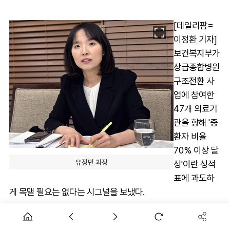
[데일리팜=
이정환 기자]
보건복지부가
상급종합병원
구조전환 사
업에 참여한
47개 의료기
관을 향해 '중
환자 비율
70% 이상 달
유정민 과장
성'이란 성적
표에 과도하
게 목맬 필요는 없다는 시그널을 보냈다.
중환자 비율 70%란 절대값 보다는 개별 의료기관 마다 현재