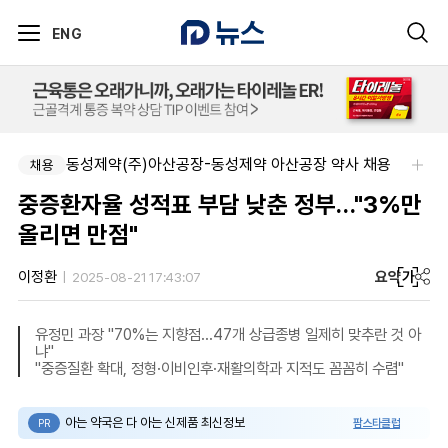
ENG
동성제약(주)아산공장-동성제약 아산공장 약사 채용
채용
중증환자율 성적표 부담 낮춘 정부…"3%만
올리면 만점"
요약
가
이정환
2025-08-21 17:43:07
유정민 과장 "70%는 지향점…47개 상급종병 일제히 맞추란 것 아
냐"
"중증질환 확대, 정형·이비인후·재활의학과 지적도 꼼꼼히 수렴"
아는 약국은 다 아는 신제품 최신정보
팜스타클럽
PR