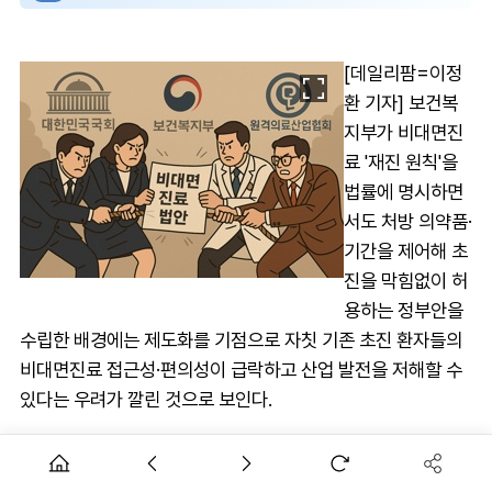
[데일리팜=이정
환 기자] 보건복
지부가 비대면진
료 '재진 원칙'을
법률에 명시하면
서도 처방 의약품·
기간을 제어해 초
진을 막힘없이 허
용하는 정부안을
수립한 배경에는 제도화를 기점으로 자칫 기존 초진 환자들의
비대면진료 접근성·편의성이 급락하고 산업 발전을 저해할 수
있다는 우려가 깔린 것으로 보인다.
코로나19 팬데믹 종식으로 한시적 비대면진료를 시범사업 전