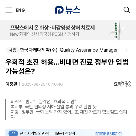
ENG
한국다케다제약(주)-Quality Assurance Manager
채용
우회적 초진 허용...비대면 진료 정부안 입법
가능성은?
요약
가
이정환
2025-08-26 10:40:46
의약계 "반대"…일각선 "효과적 대안"
복지부, 국민 편의성 저하·산업 붕괴 우려 살핀 듯
여당 "정부안, 국회 논의 가치 있어…초·재진 가르기 힘든점도 살펴
야"
전국 지역별 의원·약국 매출·상권 분석
데일리팜맵 바로가기
PR