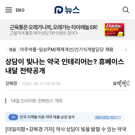
ENG
아주약품-임상PM/제제개선/건기식개발담당 채용
채용
상담이 빛나는 약국 인테리어는? 휴베이스
내달 전략공개
요약
가
강혜경
2025-08-27 16:14:35
14일 인사이트 컨퍼런스 개최
전국 지역별 의원·약국 매출·상권 분석
데일리팜맵 바로가기
PR
[데일리팜=강혜경 기자] 약사 상담이 빛을 발할 수 있는 약국