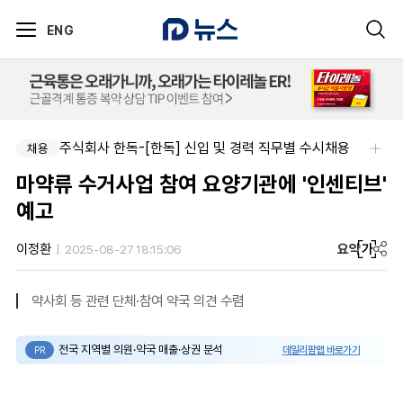
ENG
주식회사 한독-[한독] 신입 및 경력 직무별 수시채용
채용
마약류 수거사업 참여 요양기관에 '인센티브'
예고
요약
가
이정환
2025-08-27 18:15:06
약사회 등 관련 단체·참여 약국 의견 수렴
전국 지역별 의원·약국 매출·상권 분석
데일리팜맵 바로가기
PR