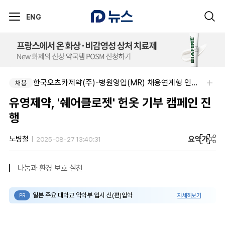
ENG
한국오츠카제약(주)-병원영업(MR) 채용연계형 인턴(신입사원) 모집 공고
채용
유영제약, '쉐어클로젯' 헌옷 기부 캠페인 진
행
요약
가
노병철
2025-08-27 13:40:31
나눔과 환경 보호 실천
일본 주요 대학교 약학부 입시 신(편)입학
자세히보기
PR