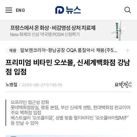
ENG
알보젠코리아-향남공장 OQA 품질약사 채용(주5일/파트타임 가능)
채용
프리미엄 비타민 오쏘몰, 신세계백화점 강남
점 입점
요약
가
노병철
2025-08-27 07:35:16
오프라인 접근성 강화
롯데백화점잠실, 명동 본점, 부산 신세계 센텀, 현대백화점 판교이어
주요 백화점 입점
베스트셀러 ‘오쏘몰이뮨’, 성별 맞춤 멀티비타민 ‘오쏘몰바이탈M/F’
등 만날 수 있어