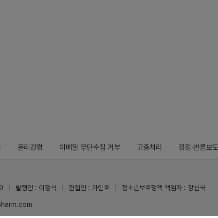
지
윤리강령
이메일 무단수집 거부
고충처리
정정·반론보
9
발행인 : 이정석
편집인 : 가인호
청소년보호정책 책임자 : 강신국
ypharm.com