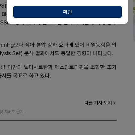
(Per Protocol Set)에 해당하는 319명을 대상으로
확인
ic Blood Pressure) 변화량을 분석한 3상 임상 시험 결
SSBP 강하 효과가 암로디핀 단독 투여군에 비해 통계
3mmHg보다 작아 혈압 강하 효과에 있어 비열등함을 입
alysis Set) 분석 결과에서도 동일한 경향이 나타났다.
준 용량 미만의 텔미사르탄과 에스암로디핀을 조합한 초기
출시를 목표로 하고 있다.
다른 기사 보기
재 및 재배포 금지.