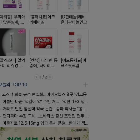
[아워팜] 우리아
[흉터치료]아크
[D판테놀]레비
[쥬베룩] 진짜 쥬
[한독] 붙이
이 맞춤설계, 바
리페어겔
온디판테놀연고
베룩을 담은 약
증 전문가,
로타민 kids 엘
국전용 PDLLA
톱 액티브 
더베리맛
크림
스타(쿨) 4
[알엑스미] 알엑
[켄뷰] 다양한 통
[여드름치료]아
[레비온]
[리쥬올] 닥
스미 리쥬영 울
증에, 타이레놀
크스팟크림
PDRN+EGF, 레
쥬올 어드
트라 PDRN
정 500mg 10
비온RX PDRN
PDRN 리
10000 딥리페
정
EGF 크림
이팅 크림 3
1 / 2
어 크림
오늘의 TOP 10
코스닥 퇴출 규정 현실화…바이오헬스 8곳 '경고등'
2
이름만 바꾼 '택갈이 약' 수천 개…무색한 '1+3 생동'
3
거리로 번진 잠실역 약국 논란…송파 약사들 "공공성 훼손"
4
먼디파마 수장 교체...노바티스 출신 조연진 전무 내정
5
마운자로 12.5·15mg 입고 동시 품절…판매가 책정 고심