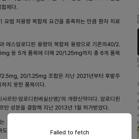
복합제다.
 요법 저용량 복합제 요건을 충족하는 만큼 환자 치료
과 에스암로디핀 용량의 복합제 용량으로 기존의40/2.
0/2.5mg 등 5개 품목에 더해 20/1.25mg까지 총 6개 품목
5mg, 20/1.25mg 조합은 지난 2021년부터 후발주
유하지 못한 품목이다.
1
사르탄·암로디핀베실산염)'의 개량신약이다. 암로디핀
 성분을 결합해 지난 2013년 1월 허가받았다.
는 지난해 500억원 이상의 원외처방액을 기록하면서
도 전년대비 3.5% 증가한 138억원을 보이고 있다.
Failed to fetch