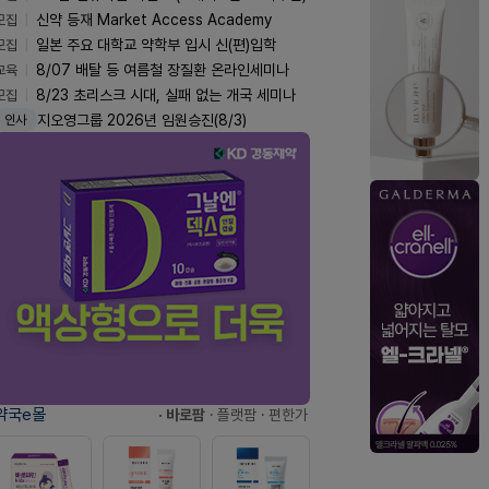
모집
신약 등재 Market Access Academy
모집
일본 주요 대학교 약학부 입시 신(편)입학
교육
8/07 배탈 등 여름철 장질환 온라인세미나
모집
8/23 초리스크 시대, 실패 없는 개국 세미나
지오영그룹 2026년 임원승진(8/3)
인사
약국e몰
· 바로팜
· 플랫팜
· 편한가