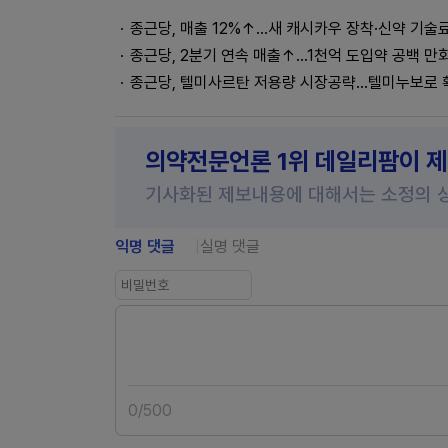
종근당, 매출 12%↑...새 캐시카우 장착·신약 기술
종근당, 2분기 연속 매출↑...1천억 도입약 공백 만
종근당, 텔미사르탄 저용량 시장공략…텔미누보로 
의약전문언론 1위 데일리팜이 
기사화된 제보내용에 대해서는 소정의 
익명 댓글
실명 댓글
0
/
500