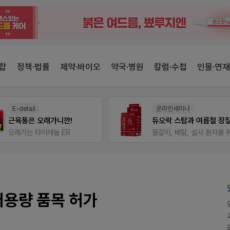
합
정책·법률
제약·바이오
약국·병원
칼럼·수첩
인물·연재
온라인세미나
팜리쿠르트
듀오락 스탑과 여름철 장질환 대응법
약국 
물갈이, 배탈, 설사 환자를 위한 실전 상담&판매 전략
퀴즈 참여시 룰렛쿠폰
저용량 품목 허가