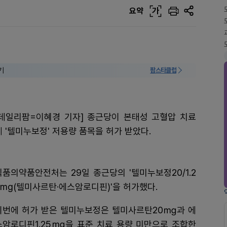
요약
가
기
팜스타클럽
[데일리팜=이혜경 기자] 종근당이 본태성 고혈압 치료
제 '텔미누보정' 저용량 품목을 허가 받았다.
식품의약품안전처는 29일 종근당의 '텔미누보정20/1.2
5mg(텔미사르탄·에스암로디핀)'을 허가했다.
이번에 허가 받은 텔미누보정은 텔미사르탄20㎎과 에
스암로디핀1.25㎎을 표준 치료 용량 미만으로 조합한