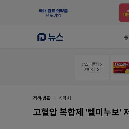
종
E-detail
팜스타클럽
품(8월호)
근육통은 오래가니깐!
4/8
 쿠폰 증정
오래가는 타이레놀 ER
정책·법률
식약처
고혈압 복합제 '텔미누보' 