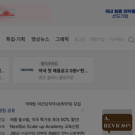
특집·기획
영상뉴스
그래픽
로그인
회원가입
기사제보
약사 전용 온라인몰
약사 
첫 채용공고 0원+'한번 더' 무료 연장
JW SHOP
편한가
가입 시 네이버 1만포인트 + 스벅쿠폰
약제팀 야간당직약사(계약직) 모집
알림·공표
모집
여름 필수템, 약국 특가로 최대 90% 할인!
교육
NextBio Scale-up Academy 교육신청
모집
JW샵 신규가입 이벤트 (N페이 1만+스벅쿠폰)