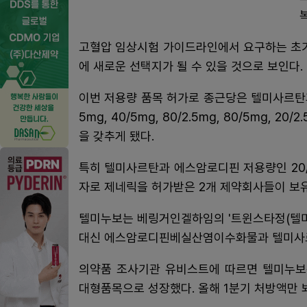
고혈압 임상시험 가이드라인에서 요구하는 초기
에 새로운 선택지가 될 수 있을 것으로 보인다.
이번 저용량 품목 허가로 종근당은 텔미사르탄
5mg, 40/5mg, 80/2.5mg, 80/5mg, 2
을 갖추게 됐다.
특히 텔미사르탄과 에스암로디핀 저용량인 20/2.
자로 제네릭을 허가받은 2개 제약회사들이 보
텔미누보는 베링거인겔하임의 '트윈스타정(텔미
대신 에스암로디핀베실산염이수화물과 텔미사르탄
의약품 조사기관 유비스트에 따르면 텔미누보
대형품목으로 성장했다. 올해 1분기 처방액만 봐