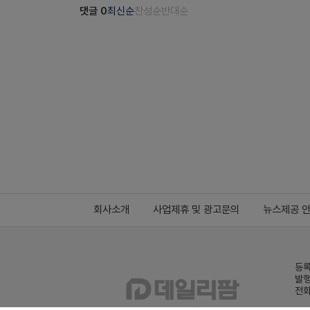
댓글
0
최신순
찬성순
반대순
회사소개
사업제휴 및 광고문의
뉴스제공 
등록
발행
전화