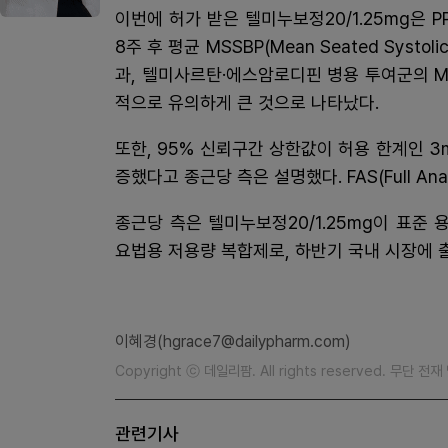
이번에 허가 받은 텔미누보정20/1.25mg은 PPS
8주 후 평균 MSSBP(Mean Seated Systol
과, 텔미사르탄·에스암로디핀 병용 투여군의 M
적으로 유의하게 큰 것으로 나타났다.
또한, 95% 신뢰구간 상한값이 허용 한계인 
증했다고 종근당 측은 설명했다. FAS(Full An
종근당 측은 텔미누보정20/1.25mg이 표
요법용 저용량 복합제로, 하반기 국내 시장에 
이혜경(hgrace7@dailypharm.com)
Copyright ⓒ 데일리팜. All rights reserved. 무단 전
관련기사