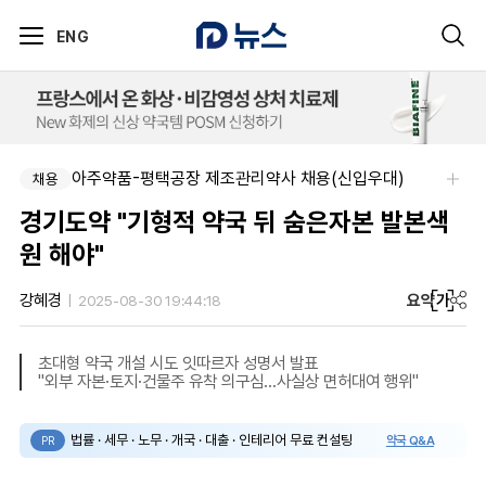
ENG
아주약품-평택공장 제조관리약사 채용(신입우대)
채용
경기도약 "기형적 약국 뒤 숨은자본 발본색
원 해야"
요약
가
강혜경
2025-08-30 19:44:18
초대형 약국 개설 시도 잇따르자 성명서 발표
"외부 자본·토지·건물주 유착 의구심…사실상 면허대여 행위"
법률 · 세무 · 노무 · 개국 · 대출 · 인테리어 무료 컨설팅
약국 Q&A
PR