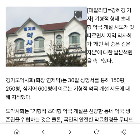
[데일리팜=강혜경 기
자] 기형적 형태 초대
형 약국 개설 시도가 잇
따르면서 지역 약사회
가 '개인 뒤 숨은 검은
자본'에 대한 발본색원
을 촉구했다.
경기도약사회(회장 연제덕)는 30일 성명서를 통해 150평,
250평, 심지어 600평에 이르는 기형적 약국 개설 시도에 대
해 지적했다.
도약사회는 "기형적 초대형 약국 개설은 선량한 동네 약국 생
존권을 위협하는 것은 물론, 국민의 안전한 약료환경을 무너뜨
려 소비자들의 의약품 남용과 오용을 부추기고 덤핑판매를 통
해 가격 질서를 교란할 소지가 다분하다"며 "개인이 감당할 수