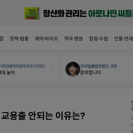
합
정책·법률
제약·바이오
약국·병원
칼럼·수첩
인물·연재
약국인테리어
생각자국 디자인
약국법률
법무법인 규원
매대 높이
문의합니다
비교용출 안되는 이유는?