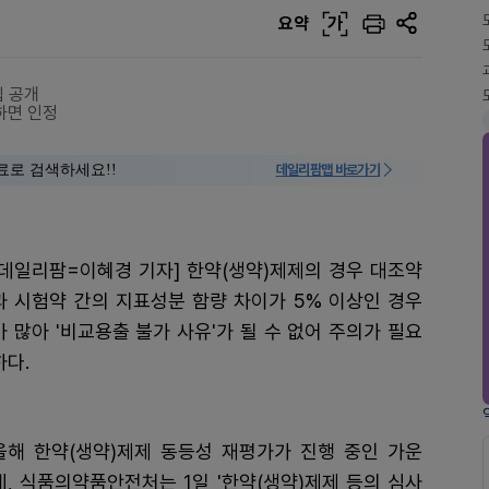
요약
가
집 공개
하면 인정
료로 검색하세요!!
데일리팜맵 바로가기
[데일리팜=이혜경 기자] 한약(생약)제제의 경우 대조약
과 시험약 간의 지표성분 함량 차이가 5% 이상인 경우
가 많아 '비교용출 불가 사유'가 될 수 없어 주의가 필요
하다.
올해 한약(생약)제제 동등성 재평가가 진행 중인 가운
데, 식품의약품안전처는 1일 '한약(생약)제제 등의 심사