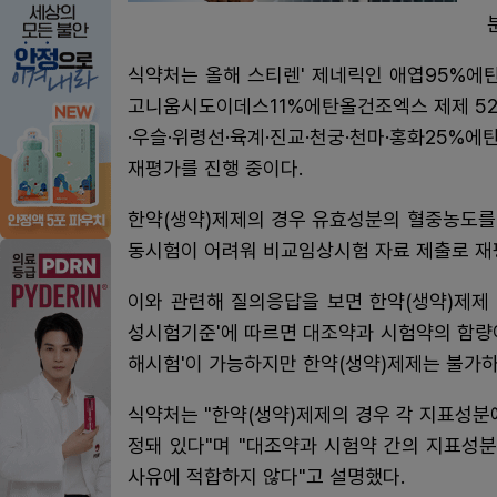
식약처는 올해 스티렌' 제네릭인 애엽95%에탄
고니움시도이데스11%에탄올건조엑스 제제 52개
·우슬·위령선·육계·진교·천궁·천마·홍화25%에
재평가를 진행 중이다.
한약(생약)제제의 경우 유효성분의 혈중농도를
동시험이 어려워 비교임상시험 자료 제출로 재
이와 관련해 질의응답을 보면 한약(생약)제제
성시험기준'에 따르면 대조약과 시험약의 함량이
해시험'이 가능하지만 한약(생약)제제는 불가하
식약처는 "한약(생약)제제의 경우 각 지표성분
정돼 있다"며 "대조약과 시험약 간의 지표성분
사유에 적합하지 않다"고 설명했다.