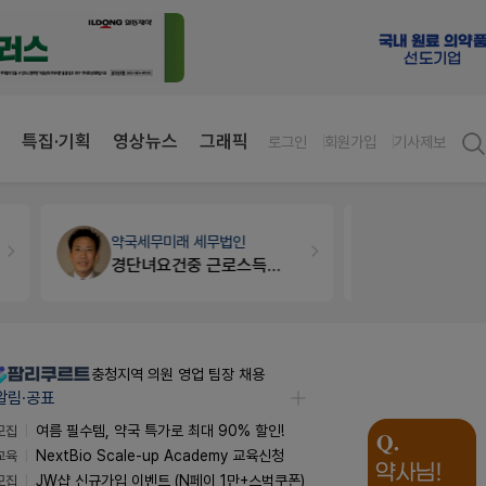
특집·기획
영상뉴스
그래픽
로그인
회원가입
기사제보
약국세무
미래 세무법인
세무·노무
팜
경단녀요건중 근로스득원천징수액
충청지역 의원 영업 팀장 채용
알림·공표
모집
여름 필수템, 약국 특가로 최대 90% 할인!
교육
NextBio Scale-up Academy 교육신청
모집
JW샵 신규가입 이벤트 (N페이 1만+스벅쿠폰)