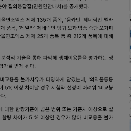
분야 질의응답집(민원인안내서)를 공개했다.
올연조엑스 제제 135개 품목, '움카민' 제네릭인 펠라
 품목, '레일라' 제네릭인 당귀·모과·방풍·속단·오가피
탄올연조엑스 제제 25개 품목 등 총 212개 품목에 대해
 분석적 기술을 통해 파악해 생체이용률을 평가하는 생
평가를 받게 된다.
 비교용출 불가사유가 다양하게 담겼는데, '의약품동등
 5% 이상 차이날 경우 시험약 선정이 어려워 '비교붕
1
다.
에 대한 함량기준이 넓은 범위 또는 기준치 이상으로 설
 함량 차이가 5 % 이상인 경우가 많아 비교용출 불가