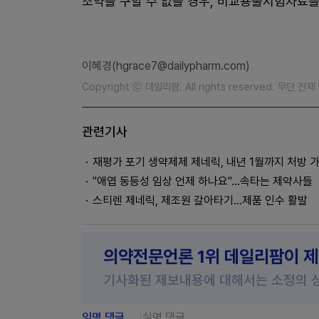
조약을 구할 수 없을 경우, 비교용출시험자료를
이혜경(hgrace7@dailypharm.com)
Copyright ⓒ 데일리팜. All rights reserved. 무단 전
관련기사
재평가 포기 생약제제 제네릭, 내년 1월까지 처방 
"애엽 동등성 임상 언제 하나요"...속타는 제약사들
스티렌 제네릭, 제조원 갈아타기...제품 인수 활발
의약전문언론 1위 데일리팜이 
기사화된 제보내용에 대해서는 소정의 
익명 댓글
실명 댓글