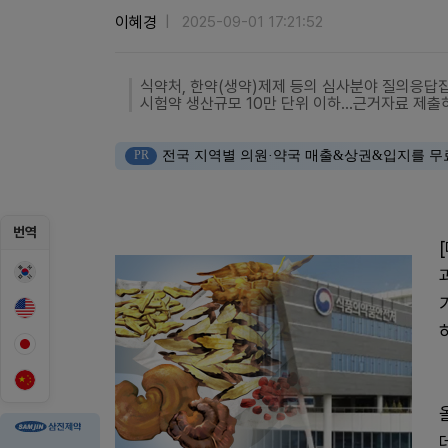
이혜경
2025-09-01 17:21:52
식약처, 한약(생약)제제 등의 심사분야 질의응답
시험약 생산규모 10만 단위 이하...근거자료 제출
PR
전국 지역별 의원·약국 매출&상권&입지를 무
번역