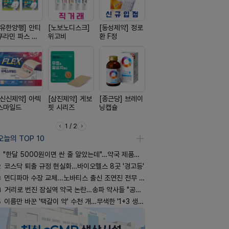
[유한양행] 안티
[노보노디스크]
[동성제약] 정로
[리쥬올]
[경방신약]
푸라민 파스 시
위고비
환 F정
PDLLA 퍼밍 크
브이산
리즈
림 30ml
[신신제약] 아렉
[삼진제약] 게보
[종근당] 브레이
[옵투스] 오에수
[일양약품]
스마일드
핏 시리즈
닝캡슐
시리즈
도담 시리즈
1 / 2
오늘의 TOP 10
"한달 5000원이면 싼 줄 알았는데"…약국 제품과 비교해보니
2
코스닥 퇴출 규정 현실화…바이오헬스 8곳 '경고등'
3
먼디파마 수장 교체...노바티스 출신 조연진 전무 내정
4
거리로 번진 잠실역 약국 논란…송파 약사들 "공공성 훼손"
5
이름만 바꾼 '택갈이 약' 수천 개…무색한 '1+3 생동'