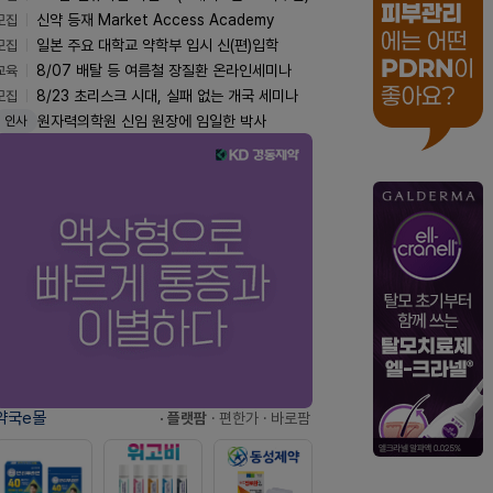
모집
신약 등재 Market Access Academy
모집
일본 주요 대학교 약학부 입시 신(편)입학
교육
8/07 배탈 등 여름철 장질환 온라인세미나
모집
8/23 초리스크 시대, 실패 없는 개국 세미나
원자력의학원 신임 원장에 임일한 박사
인사
약국e몰
· 플랫팜
· 편한가
· 바로팜