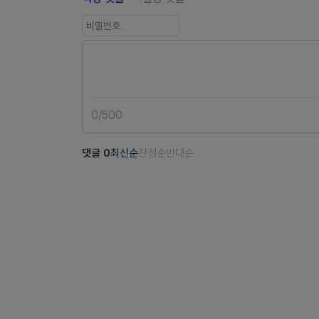
0
/
500
댓글
0
최신순
찬성순
반대순