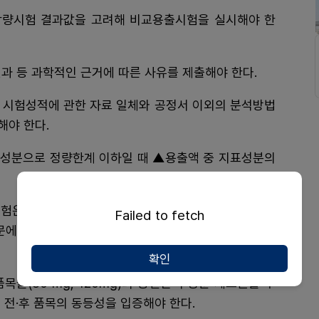
함량시험 결과값을 고려해 비교용출시험을 실시해야 한
 등 과학적인 근거에 따른 사유를 제출해야 한다.
 등 시험성적에 관한 자료 일체와 공정서 이외의 분석방법
해야 한다.
성분으로 정량한계 이하일 때 ▲용출액 중 지표성분의
험은 '대한민국약전' 용출시험법 제2법(패들법)으로 실
Failed to fetch
 제1법(회전검체통법) 또는 제3법(Flow-Through
확인
들(80 mg, 120mg)의 동일한 주성분 제조원을 추
 전·후 품목의 동등성을 입증해야 한다.