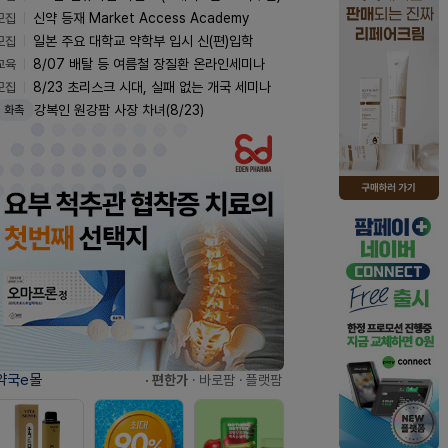
모집
신약 등재 Market Access Academy
모집
일본 주요 대학교 약학부 입시 신(편)입학
교육
8/07 배탈 등 여름철 장질환 온라인세미나
모집
8/23 초리스크 시대, 실패 없는 개국 세미나
강복인 원강팜 사장 차녀(8/23)
화촉
약국e몰
· 편한가
· 바로팜
· 플랫팜