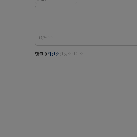
0
/
500
댓글
0
최신순
찬성순
반대순