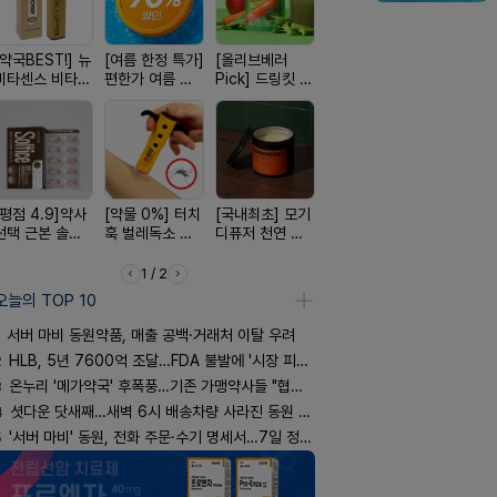
[약국BEST!] 뉴
[여름 한정 특가]
[올리브베러
[24H 극강보습]
[쿠팡 완판]
비타센스 비타민
편한가 여름 쿨
Pick] 드링킷 건
소이베베 아토
생 아르기닌
흡입기
세일! (여름 필수
강음료
크림
너지 젤리
템 싹쓰리)
[평점 4.9]약사
[약물 0%] 터치
[국내최초] 모기
[완전방수] 눈시
[4.98후기
선택 근본 솔루
훅 벌레독소 흡
디퓨저 천연 계
림없는 선크림
빛나는 피부
션, 솔티스
인기
피 모키센트 디
(SPF50+)
브링 세럼
퓨저
1 / 2
오늘의 TOP 10
서버 마비 동원약품, 매출 공백·거래처 이탈 우려
2
HLB, 5년 7600억 조달…FDA 불발에 '시장 피로감'
3
온누리 '메가약국' 후폭풍…기존 가맹약사들 "협의체 만들자"
4
셧다운 닷새째…새벽 6시 배송차량 사라진 동원 물류센터
5
'서버 마비' 동원, 전화 주문·수기 명세서…7일 정상화 되나