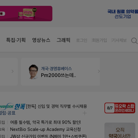
특집·기획
영상뉴스
그래픽
로그인
회원가입
기사제보
개국·경영
휴베이스
약국인테리
Pm2000쓰는데..
매대 높이
[한독] 신입 및 경력 직무별 수시채용
알림·공표
모집
여름 필수템, 약국 특가로 최대 90% 할인!
교육
NextBio Scale-up Academy 교육신청
모집
JW샵 신규가입 이벤트 (N페이 1만+스벅쿠폰)