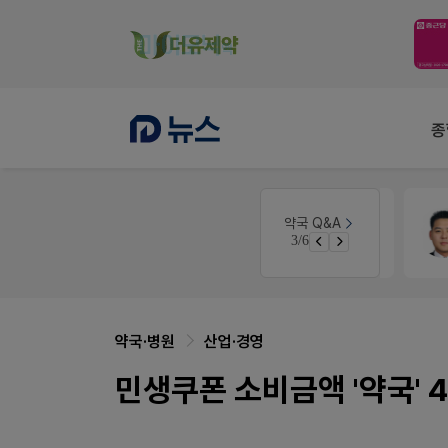
종
약국세무
미래 세무법인
약국 Q&A
3/6
노동자의 날 수당계산은 어떻게 되나요
경단녀요건중 근로스득원천징수액
약국·병원
산업·경영
민생쿠폰 소비금액 '약국' 