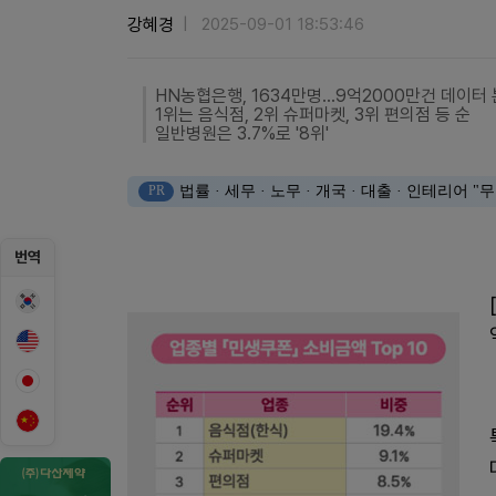
강혜경
2025-09-01 18:53:46
HN농협은행, 1634만명…9억2000만건 데이터
1위는 음식점, 2위 슈퍼마켓, 3위 편의점 등 순
일반병원은 3.7%로 '8위'
PR
법률 · 세무 · 노무 · 개국 · 대출 · 인테리어
번역