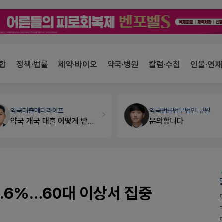
합
정책·법률
제약·바이오
약국·병원
칼럼·수첩
인물·연재
약국대출
메디라이프
약국법률
법무법인 규원
약국 개국 대출 어떻게 받아야할지 어렵습니다
문의합니다
4.6%…60대 이상서 집중