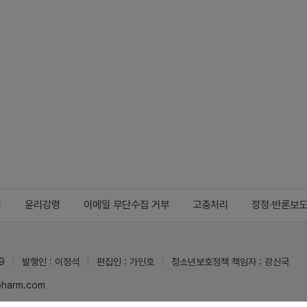
지
윤리강령
이메일 무단수집 거부
고충처리
정정·반론보
9
발행인 : 이정석
편집인 : 가인호
청소년보호정책 책임자 : 강신국
ypharm.com