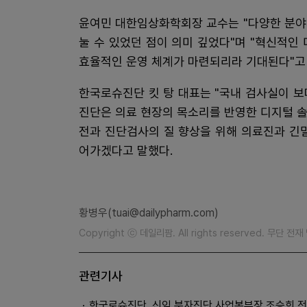
윤여민 대한임상화학회장 교수는 "다양한 분야
눌 수 있었던 점이 의미 깊었다"며 "혁신적인
효율적인 운영 체계가 마련되리라 기대된다"고
한국로슈진단 킷 탕 대표는 "국내 검사실이 
진단은 의료 현장의 목소리를 반영한 디지털 솔
전과 진단검사의 질 향상을 위해 의료진과 긴
어가겠다고 말했다.
황병우(tuai@dailypharm.com)
Copyright ⓒ 데일리팜. All rights reserved. 무단 전
관련기사
한국로슈진단, 신임 분자진단 사업본부장 조승희 전