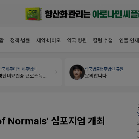
합
정책·법률
제약·바이오
약국·병원
칼럼·수첩
인물·연재
약국법률
법무법인 규원
세무·노무
팜텍스
문의합니다
노동자의 날 수당계산은 어떻게 되나요
of Normals' 심포지엄 개최