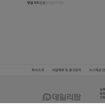
댓글
0
최신순
찬성순
반대순
회사소개
사업제휴 및 광고문의
뉴스제공 
등록
발행
전화