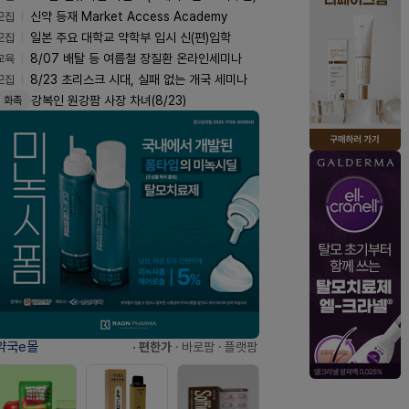
모집
신약 등재 Market Access Academy
모집
일본 주요 대학교 약학부 입시 신(편)입학
교육
8/07 배탈 등 여름철 장질환 온라인세미나
모집
8/23 초리스크 시대, 실패 없는 개국 세미나
강복인 원강팜 사장 차녀(8/23)
화촉
약국e몰
· 편한가
· 바로팜
· 플랫팜