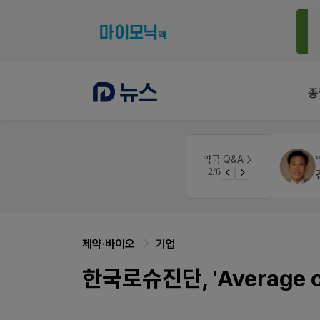
종
약국세무
미래 세무법인
약국 Q&A
3/6
경단녀요건중 근로스득원천징수액
제약·바이오
기업
한국로슈진단, 'Average 