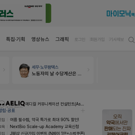
특집·기획
영상뉴스
그래픽
로그인
회원가입
기사제보
약국대출
메디라이프
약국인테리
약국 개국 대출 어떻게 받아야할지 어렵습니다
매대 높이
메디컬 커뮤니케이션 컨설턴트(Associate) / 메디컬라이터 채용
알림·공표
모집
여름 필수템, 약국 특가로 최대 90% 할인!
교육
NextBio Scale-up Academy 교육신청
모집
JW샵 신규가입 이벤트 (N페이 1만+스벅쿠폰)