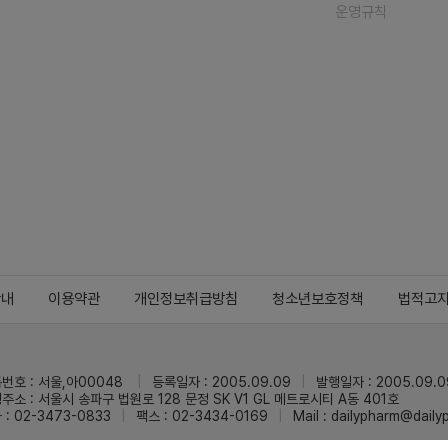
운영규칙
안내
이용약관
개인정보취급방침
청소년보호정책
법적고
번호 : 서울,아00048
등록일자 : 2005.09.09
발행일자 : 2005.09.0
주소 : 서울시 송파구 법원로 128 문정 SK V1 GL 메트로시티 A동 401호
 : 02-3473-0833
팩스 : 02-3434-0169
Mail :
dailypharm@dail