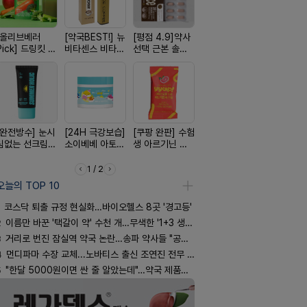
[올리브베러
[약국BEST!] 뉴
[평점 4.9]약사
[여름 한정 특가]
[100% 천
Pick] 드링킷 건
비타센스 비타민
선택 근본 솔루
편한가 여름 쿨
멜팅 하트 
강음료
흡입기
션, 솔티스
세일! (여름 필수
마사지기
템 싹쓰리)
[완전방수] 눈시
[24H 극강보습]
[쿠팡 완판] 수험
[국내최초] 모기
[4.98후기
림없는 선크림
소이베베 아토
생 아르기닌 에
디퓨저 천연 계
빛나는 피부
(SPF50+)
크림
너지 젤리
피 모키센트 디
브링 세럼
퓨저
1 / 2
오늘의 TOP 10
코스닥 퇴출 규정 현실화…바이오헬스 8곳 '경고등'
2
이름만 바꾼 '택갈이 약' 수천 개…무색한 '1+3 생동'
3
거리로 번진 잠실역 약국 논란…송파 약사들 "공공성 훼손"
4
먼디파마 수장 교체...노바티스 출신 조연진 전무 내정
5
"한달 5000원이면 싼 줄 알았는데"…약국 제품과 비교해보니