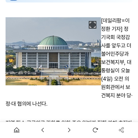
[데일리팜=이
정환 기자] 정
기국회 국정감
사를 앞두고 더
불어민주당과
보건복지부, 대
통령실이 오늘
(4일) 오전 의
원회관에서 보
건복지 분야 당·
정·대 협의에 나선다.
지역·필수·공공의료 강화를 위한 주요 입법과 정책 과체 추진방
안 협의를 위해서다.