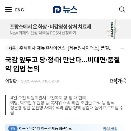
ENG
주식회사 제뉴원사이언스-[제뉴원사이언스] 품질관리약사 모집(경력무관)
채용
국감 앞두고 당·정·대 만난다…비대면·품절
약 입법 논의
요약
가
이정환
2025-09-03 18:58:01
4일 오전 의원회관서 보건복지 당·정·대 협의
여당, 박주민 위원장 등 복지위 소속 의원·조원준 수석 등 참석
정은경 장관·문진영 사회수석과 입법·정책 공감대 높이고 로드맵 수
립
아는 약국은 다 아는 신제품 최신정보
팜스타클럽
PR