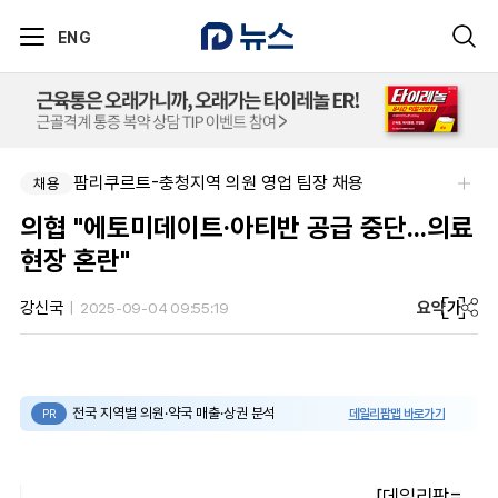
ENG
팜리쿠르트-충청지역 의원 영업 팀장 채용
채용
의협 "에토미데이트·아티반 공급 중단...의료
현장 혼란"
요약
가
강신국
2025-09-04 09:55:19
전국 지역별 의원·약국 매출·상권 분석
데일리팜맵 바로가기
PR
[데일리팜=