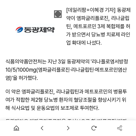
[데일리팜=이혜경 기자] 동광제
약이 엠파글리플로진, 리나글립
틴, 메트포르민 3제 복합제를 허
가 받으면서 당뇨병 치료제 라인
업 확대에 나섰다.
식품의약품안전처는 지난 3일 동광제약의 '리나플로엠서방정
10/5/1000mg(엠파글리플로진·리나글립틴·메트포르민염산
염)'을 허가했다.
이 약은 엠파글리플로진, 리나글립틴과 메트포르민의 병용투
여가 적합한 제2형 당뇨병 환자의 혈당조절을 향상시키기 위
해 식사요법 및 운동요법의 보조제로 투여한다.
동광제약은 엠파글리플로진을 주성분으로 한 '엠플로정(엠파
글리플로진)', '엠플로엠서방정(엠파글리플로진·메트포르민)'