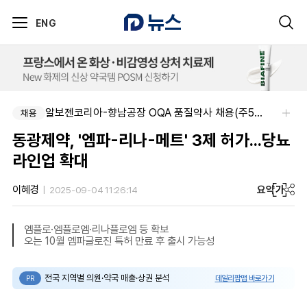
ENG
알보젠코리아-향남공장 OQA 품질약사 채용(주5일/파트타임 가능)
채용
동광제약, '엠파-리나-메트' 3제 허가...당뇨
라인업 확대
요약
가
이혜경
2025-09-04 11:26:14
엠플로·엠플로엠·리나플로엠 등 확보
오는 10월 엠파글로진 특허 만료 후 출시 가능성
전국 지역별 의원·약국 매출·상권 분석
데일리팜맵 바로가기
PR