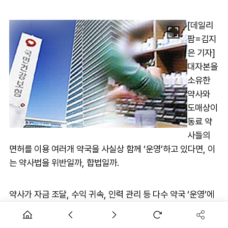
[데일리
팜=김지
은 기자]
대자본을
소유한
약사와
도매상이
동료 약
사들의
면허를 이용 여러개 약국을 사실상 함께 ‘운영’하고 있다면, 이
는 약사법을 위반일까, 합법일까.
약사가 자금 조달, 수익 귀속, 인력 관리 등 다수 약국 ‘운영’에
관여하고 있어도 '개설'과는 별개라면 이는 법 위반으로 볼 수
없다는 수사 기관의 판단이 나와 파장이 예상된다.