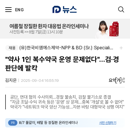
ENG
국립과학수사연구원-국립과학수사연구원 약사 3명 채용
(유)한국비엠에스제약-NPP & BD (Sr.) Specialist, CSE&BD (Fixed)
채용
채용
"약사 1인 복수약국 운영 문제없다"…검·경
판단에 발칵
요약
가
김지은
2025-09-04 16:55:19
공단, 면대 혐의 수사의뢰…경찰 불송치, 검찰 불기소로 종결
"자금 조달·수익 귀속 등은 '운영' 상 문제...중복 '개설'로 볼 수 없어"
약국가 "네트워크 약국 양산 가능성…자본 바탕 대형약국 성행 여지"
8/7 물갈이, 배탈 등 장질환 온라인세미나
사전 신청하기
PR