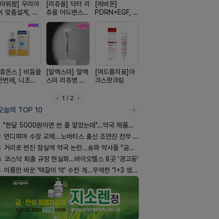
[아워팜] 우리아
[리쥬올] 닥터 리
[레비온]
[흉터치료]아크
[쥬베룩] 진
이 맞춤설계, 바
쥬올 어드밴스드
PDRN+EGF, 레
리페어겔
베룩을 담은
로타민 kids 엘
PDRN 리쥬비네
비온RX PDRN
국전용 PD
더베리맛
이팅 크림 30ml
EGF 크림
크림
[휴온스 ] 비듬을
[알엑스미] 알엑
[여드름치료]아
[D판테놀]레비
[한독] 붙이
한번에, 니조랄
스미 리쥬영 울
크스팟크림
온디판테놀연고
증 전문가,
2%액
트라 PDRN
톱 액티브 
10000 딥리페
스타(쿨) 4
1 / 2
어 크림
오늘의 TOP 10
"한달 5000원이면 싼 줄 알았는데"…약국 제품과 비교해보니
2
먼디파마 수장 교체...노바티스 출신 조연진 전무 내정
3
거리로 번진 잠실역 약국 논란…송파 약사들 "공공성 훼손"
4
코스닥 퇴출 규정 현실화…바이오헬스 8곳 '경고등'
5
이름만 바꾼 '택갈이 약' 수천 개…무색한 '1+3 생동'