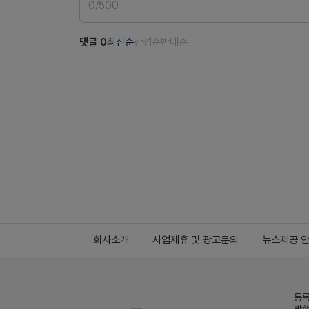
0
/
500
댓글
0
최신순
찬성순
반대순
회사소개
사업제휴 및 광고문의
뉴스제공 
등록