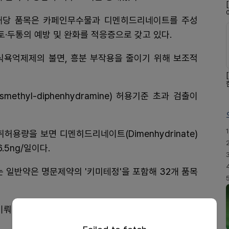
해당 품목은 카페인무수물과 디멘히드리네이트를 주성
토·두통의 예방 및 완화를 적응증으로 갖고 있다.
식욕억제제의 불면, 흥분 부작용을 줄이기 위해 보조적
methyl-diphenhydramine) 허용기준 초과 검출이
1
용량을 보면 디멘히드리네이트(Dimenhydrinate)
6.5ng/일이다.
 일반약은 명문제약의 '키미테정'을 포함해 32개 품목
이뤄진 만큼, 향후 다른 멀미약으로까지 불순물 이슈가