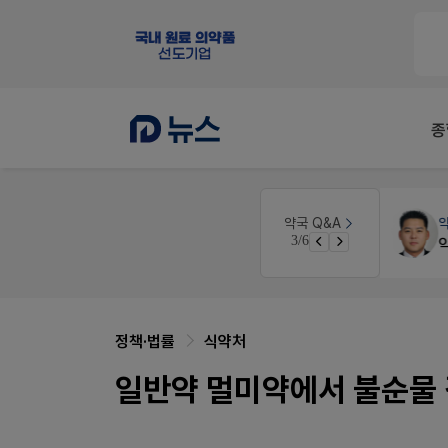
종
약국세무
미래 세무법인
약국 Q&A
3/6
노동자의 날 수당계산은 어떻게 되나요
경단녀요건중 근로스득원천징수액
정책·법률
식약처
일반약 멀미약에서 불순물 