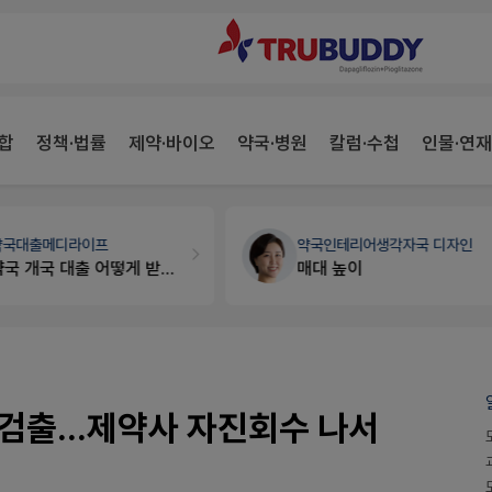
합
정책·법률
제약·바이오
약국·병원
칼럼·수첩
인물·연재
약국대출
메디라이프
약국인테리어
생각자국 디자인
약국 개국 대출 어떻게 받아야할지 어렵습니다
매대 높이
검출...제약사 자진회수 나서