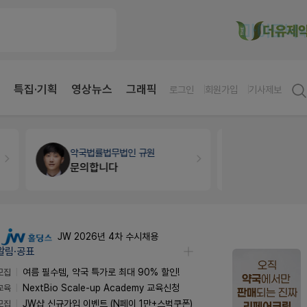
특집·기획
영상뉴스
그래픽
로그인
회원가입
기사제보
약국법률
법무법인 규원
개국·경영
휴
문의합니다
Pm2000
JW 2026년 4차 수시채용
알림·공표
모집
여름 필수템, 약국 특가로 최대 90% 할인!
교육
NextBio Scale-up Academy 교육신청
모집
JW샵 신규가입 이벤트 (N페이 1만+스벅쿠폰)