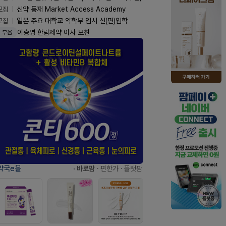
모집
신약 등재 Market Access Academy
모집
일본 주요 대학교 약학부 입시 신(편)입학
이승영 한림제약 이사 모친
부음
약국e몰
· 바로팜
· 편한가
· 플랫팜