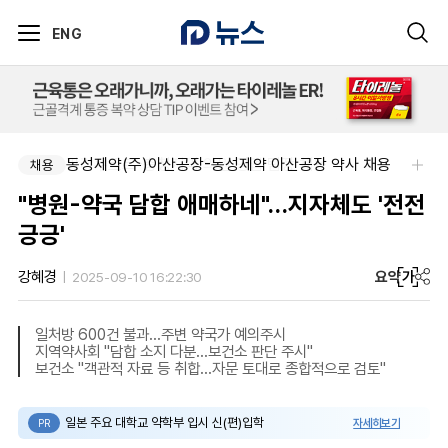
ENG
동성제약(주)아산공장-동성제약 아산공장 약사 채용
팜리쿠르트-충청지역 의원 영업 팀장 채용
채용
채용
"병원-약국 담합 애매하네"…지자체도 '전전
긍긍'
요약
가
강혜경
2025-09-10 16:22:30
일처방 600건 불과…주변 약국가 예의주시
지역약사회 "담합 소지 다분…보건소 판단 주시"
보건소 "객관적 자료 등 취합…자문 토대로 종합적으로 검토"
일본 주요 대학교 약학부 입시 신(편)입학
자세히보기
PR