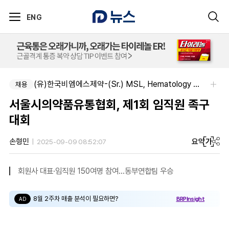
ENG
(유)한국비엠에스제약-(Sr.) MSL, Hematology (Permanent)
채용
서울시의약품유통협회, 제1회 임직원 족구
대회
요약
가
손형민
2025-09-09 08:52:07
회원사 대표·임직원 150여명 참여…동부연합팀 우승
8월 2주차 매출 분석이 필요하면?
BRPInsight
AD