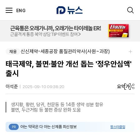
ENG
신신제약-세종공장 품질관리약사(사원~과장)
채용
태극제약, 불면·불안 개선 돕는 '정우안심액'
출시
요약
가
이석준
2025-09-10 09:38:20
생지황, 황련, 당귀, 천문동 등 14종 생약 성분 함유
불면, 두근거림 등 불편 증상 완화 도움
아는 약국은 다 아는 신제품 최신정보
팜스타클럽
PR