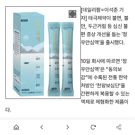
[데일리팜=이석준 기
자] 태극제약이 불면, 불
안, 두근거림 등 심신 불
편 증상 개선을 돕는 '정
우안심액'을 출시했다.
10일 회사에 따르면 ‘정
우안심액’은 “동의보
감”에 수록된 전통 한약
처방인 ‘천왕보심단’을
간편하게 복용할 수 있는
액제로 제형화한 제품이
다.
천왕보심단은 생지황, 황련, 당귀, 천문동 등 14종의 생약 성분
을 배합한 것으로 심장의 과도한 열을 내려 마음을 진정시키고