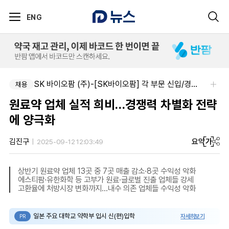
ENG
SK 바이오팜 (주)-[SK바이오팜] 각 부문 신입/경력 구성원 영입
채용
원료약 업체 실적 희비…경쟁력 차별화 전략
에 양극화
요약
가
김진구
2025-09-12 12:03:49
상반기 원료약 업체 13곳 중 7곳 매출 감소·8곳 수익성 악화
에스티팜·유한화학 등 고부가 원료·글로벌 진출 업체들 강세
고환율에 처방시장 변화까지…내수 의존 업체들 수익성 악화
일본 주요 대학교 약학부 입시 신(편)입학
자세히보기
PR