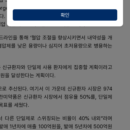
e Medicine)이란 업체의 위다플릭(Widaplik, 텔미
확인
. 아모프렐과 마찬가지의 저용량 고혈압 3제 복합제
혈압 복합제를 초기요법용으로 개발 중이다.
이드라인을 통해 ‘혈압 조절을 향상시키면서 내약성을 개
혈압제를 낮은 용량이나 심지어 초저용량으로 병용하는
은 신규환자와 단일제 사용 환자에게 집중할 계획이라고
억원을 달성한다는 계획이다.
모로 추산된다. 여기서 이 가운데 신규환자 시장은 974
. 한미약품은 신규환자 시장에서 점유율 50%를, 단일제
목표를 세웠다.
 다른 단일제로 스위칭되는 비율이 40% 내외”라며
매 1년차에 매출 100억원을, 발매 5년차에 500억원