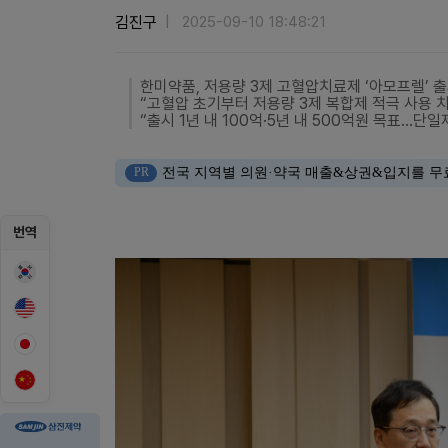
김진구
2025-09-10 18:48:21
한미약품, 저용량 3제 고혈압치료제 ‘아모프렐’ 
“고혈압 초기부터 저용량 3제 복합제 적극 사용 
“출시 1년 내 100억·5년 내 500억원 목표…단
PR
전국 지역별 의원·약국 매출&상권&입지를 무
번역