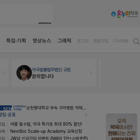
특집·기획
영상뉴스
그래픽
로그인
회원가입
기사제보
약국법률
법무법인 규원
개국·경영
휴
문의합니다
Pm2000
순천향대학교 부속 구미병원 약제팀 계약직 야간약사 채용공고
알림·공표
모집
여름 필수템, 약국 특가로 최대 90% 할인!
교육
NextBio Scale-up Academy 교육신청
모집
JW샵 신규가입 이벤트 (N페이 1만+스벅쿠폰)