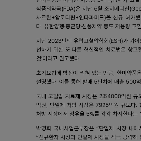
식품의약국(FDA)은 지난 6월 조지메디신(Georg
사르탄+암로디핀+인다파미드)을 신규 허가했다
다. 유한양행·종근당·신풍제약 등도 저용량 고
지난 2023년엔 유럽고혈압학회(ESH)가 가
선하기 위한 또 다른 혁신적인 치료법은 항고
것’이라고 권고했다.
초기요법에 방점이 찍혀 있는 만큼, 한미약품
설명했다. 이를 통해 발매 5년차에 매출 500
국내 고혈압 치료제 시장은 2조4000억원 규
억원, 단일제 처방 시장은 7925억원 규모다
처방 시장에서 점유율 5%를 각각 차지한다는 
박명희 국내사업본부장은 “단일제 시장 내에서
“신규환자 시장과 단일제 시장을 적극 공략해 발