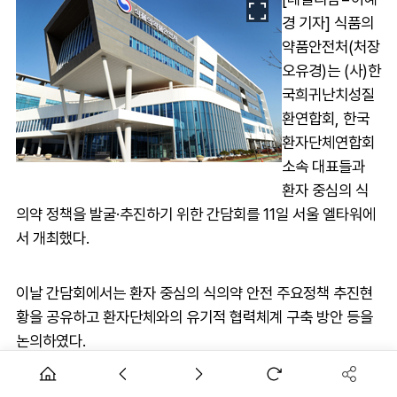
경 기자] 식품의
약품안전처(처장
오유경)는 (사)한
국희귀난치성질
환연합회, 한국
환자단체연합회
소속 대표들과
환자 중심의 식
의약 정책을 발굴·추진하기 위한 간담회를 11일 서울 엘타워에
서 개최했다.
이날 간담회에서는 환자 중심의 식의약 안전 주요정책 추진현
황을 공유하고 환자단체와의 유기적 협력체계 구축 방안 등을
논의하였다.
오유경 식약처장은 "환자의 목소리를 직접 듣는 것은 정책의