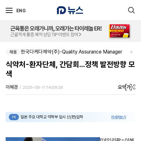
ENG
한국다케다제약(주)-Quality Assurance Manager
채용
식약처-환자단체, 간담회...정책 발전방향 모
색
요약
가
이혜경
2025-09-11 14:09:26
일본 주요 대학교 약학부 입시 신(편)입학
자세히보기
PR
[데일리팜=이혜