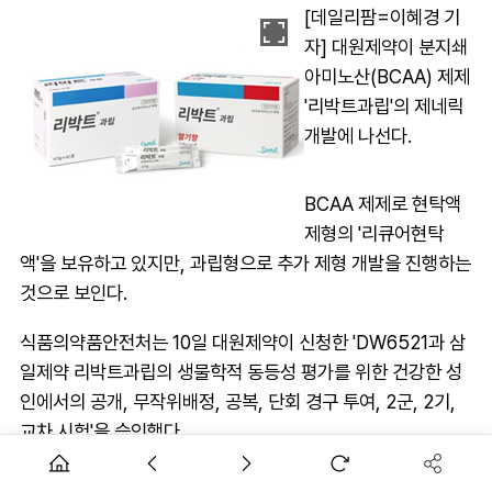
[데일리팜=이혜경 기
자] 대원제약이 분지쇄
아미노산(BCAA) 제제
'리박트과립'의 제네릭
개발에 나선다.
BCAA 제제로 현탁액
제형의 '리큐어현탁
액'을 보유하고 있지만, 과립형으로 추가 제형 개발을 진행하는
것으로 보인다.
식품의약품안전처는 10일 대원제약이 신청한 'DW6521과 삼
일제약 리박트과립의 생물학적 동등성 평가를 위한 건강한 성
인에서의 공개, 무작위배정, 공복, 단회 경구 투여, 2군, 2기,
교차 시험'을 승인했다.
지난 1999년 삼일제약이 허가 받은 리박트과립은 '식사 섭취