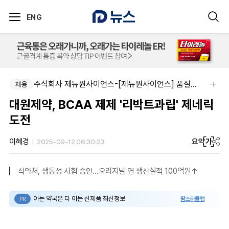
ENG
주식회사 제뉴원사이언스-[제뉴원사이언스] 품질관리약사 모집(경력무관)
채용
대원제약, BCAA 제제 '리박트과립' 제네릭
도전
요약
가
이혜경
2025-09-12 06:30:23
식약처, 생동성 시험 승인...오리지널 연 생산실적 100억원↑
아는 약국은 다 아는 신제품 최신정보
팜스타클럽
PR