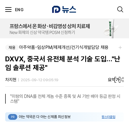
ENG
아주약품-임상PM/제제개선/건기식개발담당 채용
채용
DXVX, 중국서 유전체 분석 기술 도입…"난
임 솔루션 제공"
요약
가
차지현
2025-09-12 09:05:19
"미량의 DNA를 전체 게놈 수준 증폭 및 AI 기반 배아 등급 판정 시
스템"
아는 약국은 다 아는 신제품 최신정보
팜스타클럽
PR