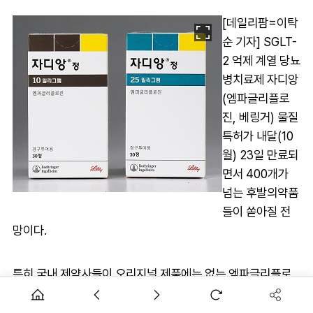
[데일리팜=이탁
순 기자] SGLT-
2 억제 계열 당뇨
병치료제 자디앙
(엠파글리플로
진, 베링거) 물질
특허가 내달(10
월) 23일 만료되
면서 400개가
넘는 후발의약품
들이 쏟아질 전
망이다.
특히 국내 제약사들이 오리지널 제품에는 없는 엠파글리플로
진+메트포르민 서방정을 만들고, 엠파글리플로진+시타글립
틴 등 최초 조합 복합제도 선보이면서 오랜만에 영업 시장에 활