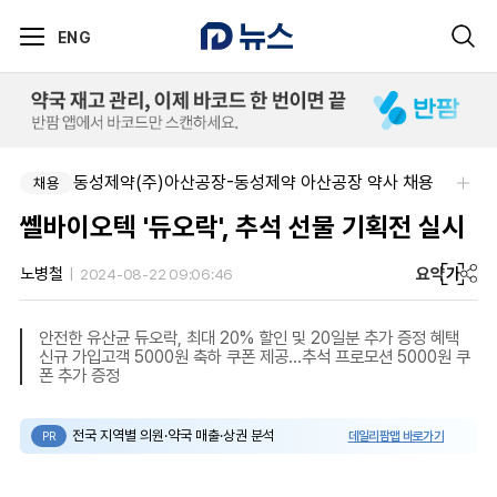
ENG
동성제약(주)아산공장-동성제약 아산공장 약사 채용
채용
쎌바이오텍 '듀오락', 추석 선물 기획전 실시
요약
가
노병철
2024-08-22 09:06:46
안전한 유산균 듀오락, 최대 20% 할인 및 20일분 추가 증정 혜택
신규 가입고객 5000원 축하 쿠폰 제공...추석 프로모션 5000원 쿠
폰 추가 증정
전국 지역별 의원·약국 매출·상권 분석
데일리팜맵 바로가기
PR