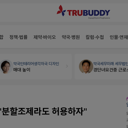
합
정책·법률
제약·바이오
약국·병원
칼럼·수첩
인물·연재
약국인테리어
생각자국 디자인
약국세무
미래 세무법인
매대 높이
경단녀요건중 근로스득원천징수액
."분할조제라도 허용하자"