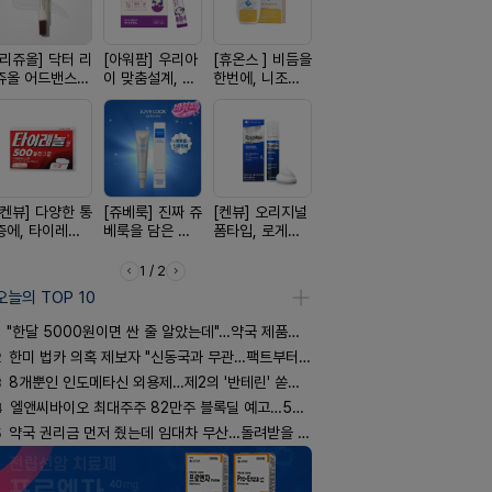
[리쥬올] 닥터 리
[아워팜] 우리아
[휴온스 ] 비듬을
[흉터치료]아크
[D판테놀]
쥬올 어드밴스드
이 맞춤설계, 바
한번에, 니조랄
리페어겔
온디판테놀
PDRN 리쥬비네
로타민 kids 엘
2%액
이팅 크림 30ml
더베리맛
[켄뷰] 다양한 통
[쥬베룩] 진짜 쥬
[켄뷰] 오리지널
[레비온]
[여드름치료
증에, 타이레놀
베룩을 담은 약
폼타입, 로게인
PDRN+EGF, 레
크스팟크림
정 500mg 10
국전용 PDLLA
5%폼에어로졸
비온RX PDRN
정
크림
60g
EGF 크림
1 / 2
오늘의 TOP 10
"한달 5000원이면 싼 줄 알았는데"…약국 제품과 비교해보니
2
한미 법카 의혹 제보자 "신동국과 무관…팩트부터 따져야"
3
8개뿐인 인도메타신 외용제…제2의 '반테린' 쏟아지나
4
엘앤씨바이오 최대주주 82만주 블록딜 예고…500억 규모
5
약국 권리금 먼저 줬는데 임대차 무산…돌려받을 수 있을까