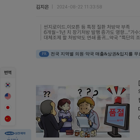
김지은
2024-08-22 11:33:58
씬지로이드․이모튼 등 특정 질환 처방약 부족
6개월~1년 치 장기처방 발행 증가도 영향…“가수
대체조제 할 처방약도 연쇄 품귀…약국 “특단의 조
PR
전국 지역별 의원·약국 매출&상권&입지를 무
번역