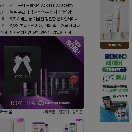
모집
신약 등재 Market Access Academy
모집
일본 주요 대학교 약학부 입시 신(편)입학
교육
8/07 배탈 등 여름철 장질환 온라인세미나
모집
8/23 초리스크 시대, 실패 없는 개국 세미나
원자력의학원 신임 원장에 임일한 박사
인사
약국e몰
· 바로팜
· 편한가
· 플랫팜