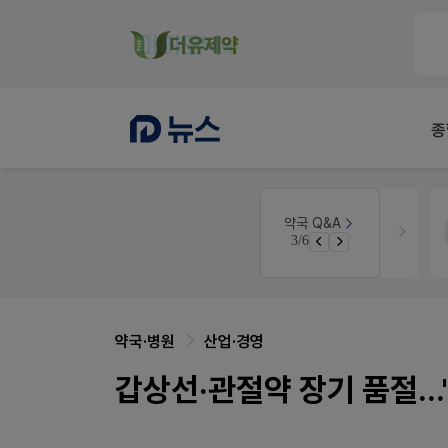
종
개국·경영
휴베이스
약국 Q&A
3/6
약국 개국 대출 어떻게 받아야할지 어렵습니다
Pm2000쓰는데..
약국·병원
산업·경영
갑상선·관절약 장기 품절..