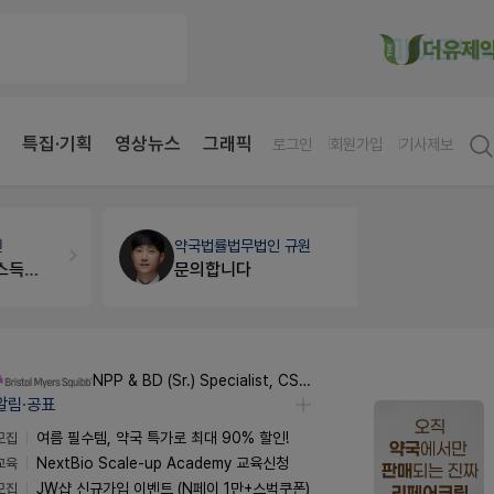
특집·기획
영상뉴스
그래픽
로그인
회원가입
기사제보
약국법률
법무법인 규원
세무·노무
팜
문의합니다
NPP & BD (Sr.) Specialist, CSE&BD (Fixed)
알림·공표
모집
여름 필수템, 약국 특가로 최대 90% 할인!
교육
NextBio Scale-up Academy 교육신청
모집
JW샵 신규가입 이벤트 (N페이 1만+스벅쿠폰)