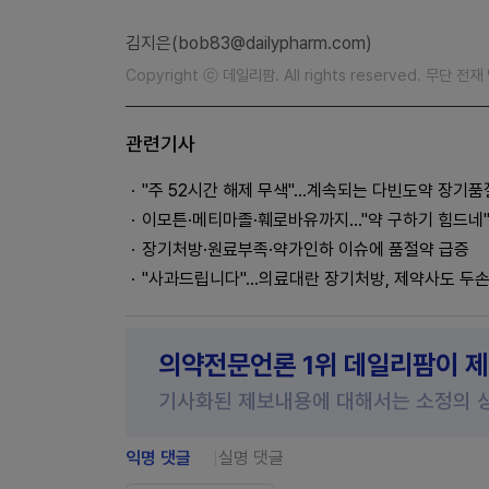
김지은(bob83@dailypharm.com)
Copyright ⓒ 데일리팜. All rights reserved. 무단 전
관련기사
"주 52시간 해제 무색"…계속되는 다빈도약 장기품
이모튼·메티마졸·훼로바유까지..."약 구하기 힘드네
장기처방·원료부족·약가인하 이슈에 품절약 급증
"사과드립니다"…의료대란 장기처방, 제약사도 두
의약전문언론 1위 데일리팜이 
기사화된 제보내용에 대해서는 소정의 
익명 댓글
실명 댓글