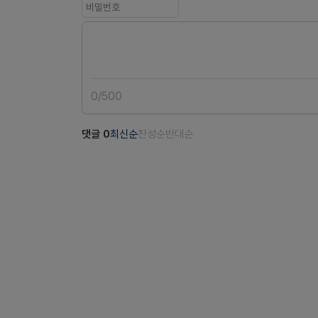
0
/
500
댓글
0
최신순
찬성순
반대순