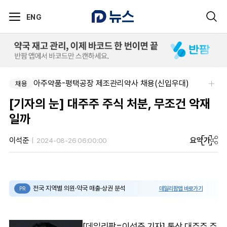
ENG
아주약품-평택공장 제조관리약사 채용(신입우대)
채용
[기자의 눈] 대주주 주식 처분, 무조건 악재
일까
요약
가
이석준
2024-08-26 06:00:00
전국 지역별 의원·약국 매출·상권 분석
데일리팜맵 바로가기
PR
[데일리팜=이석준 기자] 통상 대주주 주