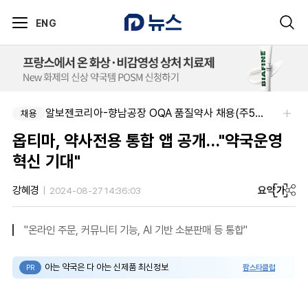
ENG
알보젠코리아-향남공장 OQA 품질약사 채용(주5일/파트타임 가능)
채용
옵티마, 약사전용 통합 앱 공개…"약국운영
혁신 기대"
요약
가
강혜경
2024-08-27 14:36:03
"온라인 주문, 커뮤니티 기능, AI 기반 소분판매 등 통합"
아는 약국은 다 아는 신제품 최신정보
팜스타클럽
PR