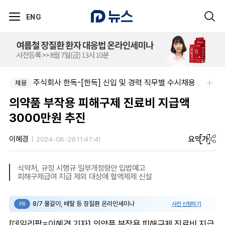
ENG
주식회사 한독-[한독] 신입 및 경력 직무별 수시채용
알보젠코리아-향남공장 OQA 품질약사 채용(주5일/파트타임 가능)
채용
채용
의약품 부작용 피해구제 진료비 지급액
3000만원 추진
요약
가
이혜경
2024-08-29 11:47:41
식약처, 규정 시행규 일부개정령안 입법예고
피해구제급여 지급 제외 대상에 혈액제제 신설
8/7 물갈이, 배탈 등 장질환 온라인세미나
사전 신청하기
PR
[데일리팜=이혜경 기자] 의약품 부작용 피해구제 진료비 지급