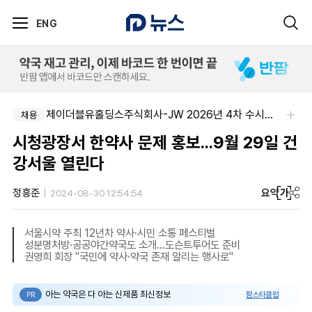
ENG
제이더블유홀딩스주식회사-JW 2026년 4차 수시채용
채용
시청광장서 한약사 문제 홍보...9월 29일 건
강서울 열린다
요약
가
정흥준
2024-08-30 12:54:54
서울시약 주최 12년차 약사·시민 소통 페스티벌
성분명처방·공공야간약국도 소개...도슨트투어도 준비
권영희 회장 "국민에 약사·약국 존재 알리는 행사로"
아는 약국은 다 아는 신제품 최신정보
팜스타클럽
PR