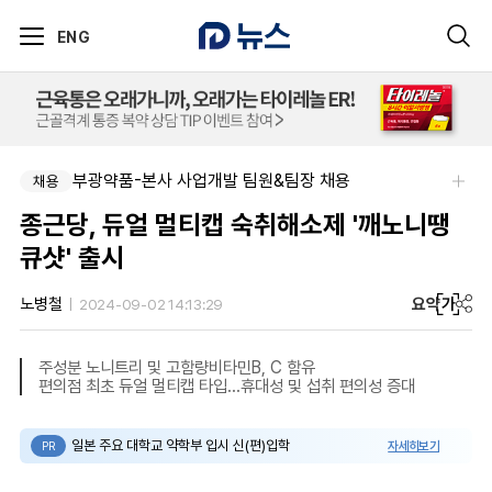
ENG
부광약품-본사 사업개발 팀원&팀장 채용
채용
종근당, 듀얼 멀티캡 숙취해소제 '깨노니땡
큐샷' 출시
요약
가
노병철
2024-09-02 14:13:29
주성분 노니트리 및 고함량비타민B, C 함유
편의점 최초 듀얼 멀티캡 타입…휴대성 및 섭취 편의성 증대
일본 주요 대학교 약학부 입시 신(편)입학
자세히보기
PR