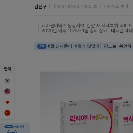
김진구
2024-09-03 12:00:28
영문뉴스 보기
테라젠이텍스·동광제약, 한달 새 제제특허 회피 
2020년 이후 10개사 1심 승리 상태…내후년 제
PR
8월 신제품이 이렇게 많았어? ‘팜노트’ 확인하
번역