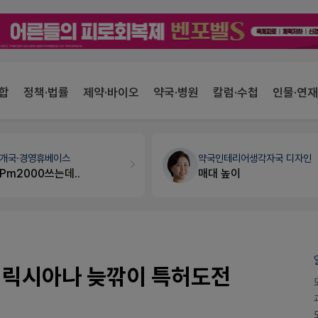
합
정책·법률
제약·바이오
약국·병원
칼럼·수첩
인물·연재
개국·경영
휴베이스
약국인테리어
생각자국 디자인
Pm2000쓰는데..
매대 높이
, 릭시아나 늦깎이 특허도전