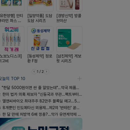
[유한양행] 안티
[일양약품] 도담
[경방신약] 방콜
[일양약품] 프로
[리쥬올]
푸라민 파스 시
도담 시리즈
브이산
엑스피
PDLLA 퍼
리즈
림 30ml
[노보노디스크]
[동성제약] 정로
[삼진제약] 게보
[종근당] 브레이
[신신제약]
위고비
환 F정
핏 시리즈
닝캡슐
키토 밀크
1 / 2
오늘의 TOP 10
"한달 5000원이면 싼 줄 알았는데"…약국 제품과 비교해보니
2
한미 법카 의혹 제보자 "신동국과 무관…팩트부터 따져야"
3
엘앤씨바이오 최대주주 82만주 블록딜 예고…500억 규모
4
8개뿐인 인도메타신 외용제…제2의 '반테린' 쏟아지나
5
한 달 만에 처방액 6배 껑충?…약가 유연계약제 착시효과