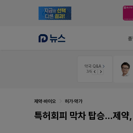
종
인
약국대출
메디라이프
약국 Q&A
3/6
경단녀요건중 근로스득원천징수액
약국 개국 대출 어떻게 받아야할지 어렵습니다
제약·바이오
허가·약가
특허회피 막차 탑승...제약