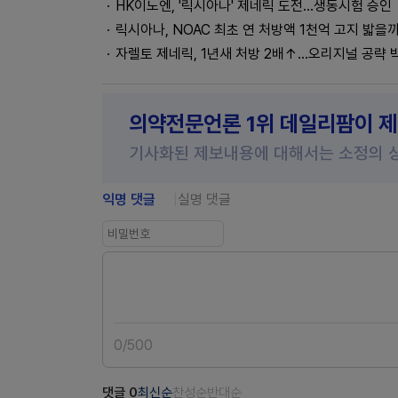
HK이노엔, '릭시아나' 제네릭 도전...생동시험 승인
릭시아나, NOAC 최초 연 처방액 1천억 고지 밟을
자렐토 제네릭, 1년새 처방 2배↑…오리지널 공략 
의약전문언론 1위 데일리팜이 
기사화된 제보내용에 대해서는 소정의 
익명 댓글
실명 댓글
0
/
500
댓글
0
최신순
찬성순
반대순