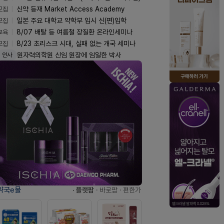
모집
신약 등재 Market Access Academy
모집
일본 주요 대학교 약학부 입시 신(편)입학
교육
8/07 배탈 등 여름철 장질환 온라인세미나
모집
8/23 초리스크 시대, 실패 없는 개국 세미나
원자력의학원 신임 원장에 임일한 박사
인사
약국e몰
· 플랫팜
· 바로팜
· 편한가