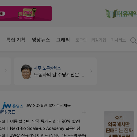
특집·기획
영상뉴스
그래픽
로그인
회원가입
기사제보
세무·노무
팜텍스
약국법률
법
노동자의 날 수당계산은 어떻게 되나요
문의합니
JW 2026년 4차 수시채용
알림·공표
모집
여름 필수템, 약국 특가로 최대 90% 할인!
교육
NextBio Scale-up Academy 교육신청
모집
JW샵 신규가입 이벤트 (N페이 1만+스벅쿠폰)