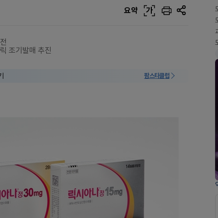
요약
가
도전
네릭 조기발매 추진
기
팜스타클럽