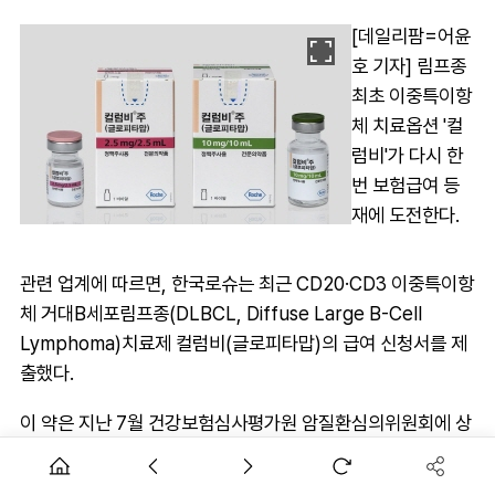
[데일리팜=어윤
호 기자] 림프종
최초 이중특이항
체 치료옵션 '컬
럼비'가 다시 한
번 보험급여 등
재에 도전한다.
관련 업계에 따르면, 한국로슈는 최근 CD20·CD3 이중특이항
체 거대B세포림프종(DLBCL, Diffuse Large B-Cell
Lymphoma)치료제 컬럼비(글로피타맙)의 급여 신청서를 제
출했다.
이 약은 지난 7월 건강보험심사평가원 암질환심의위원회에 상
정됐지만 급여 기준 설정에 실패한 바 있다. 컬럼비가 빠른 재
정비를 통해 급여 등재에 성공할 수 있을지 귀추가 주목된다.