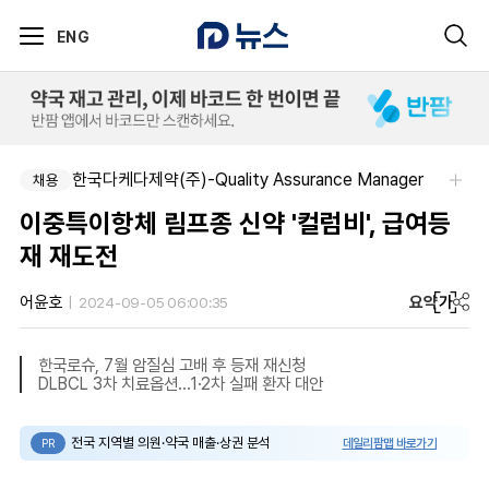
ENG
아주약품-평택공장 제조관리약사 채용(신입우대)
한국다케다제약(주)-Quality Assurance Manager
채용
채용
이중특이항체 림프종 신약 '컬럼비', 급여등
재 재도전
요약
가
어윤호
2024-09-05 06:00:35
한국로슈, 7월 암질심 고배 후 등재 재신청
DLBCL 3차 치료옵션...1·2차 실패 환자 대안
전국 지역별 의원·약국 매출·상권 분석
데일리팜맵 바로가기
PR