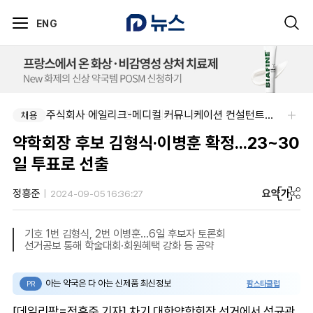
ENG
부광약품-본사 사업개발 팀원&팀장 채용
주식회사 에일리크-메디컬 커뮤니케이션 컨설턴트(Associate) / 메디컬라이터 채용
채용
채용
약학회장 후보 김형식·이병훈 확정...23~30
일 투표로 선출
요약
가
정흥준
2024-09-05 16:36:27
기호 1번 김형식, 2번 이병훈...6일 후보자 토론회
선거공보 통해 학술대회·회원혜택 강화 등 공약
아는 약국은 다 아는 신제품 최신정보
팜스타클럽
PR
[데일리팜=정흥준 기자] 차기 대한약학회장 선거에서 성균관