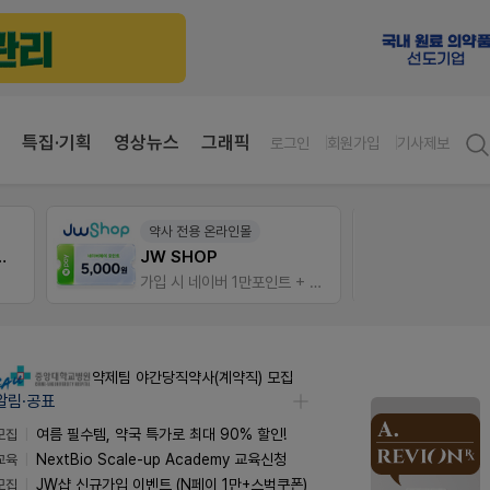
특집·기획
영상뉴스
그래픽
로그인
회원가입
기사제보
약사 전용 온라인몰
팜노
 상처엔 비아핀!
JW SHOP
약국 
가입 시 네이버 1만포인트 + 스벅쿠폰
좋아요
약제팀 야간당직약사(계약직) 모집
알림·공표
모집
여름 필수템, 약국 특가로 최대 90% 할인!
교육
NextBio Scale-up Academy 교육신청
모집
JW샵 신규가입 이벤트 (N페이 1만+스벅쿠폰)