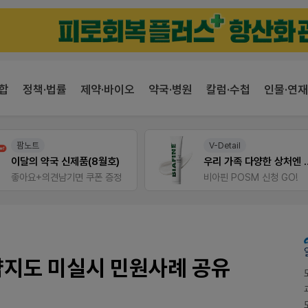
합
정책·법률
제약·바이오
약국·병원
칼럼·수첩
인물·연재
팜노트
V-Detail
이달의 약국 신제품(8월호)
우리 가족 다양한
좋아요+의견남기면 쿠폰 증정
비아핀 POSM 신청 GO!
약지도 미실시 민원사례 공유