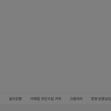
지
윤리강령
이메일 무단수집 거부
고충처리
정정·반론보