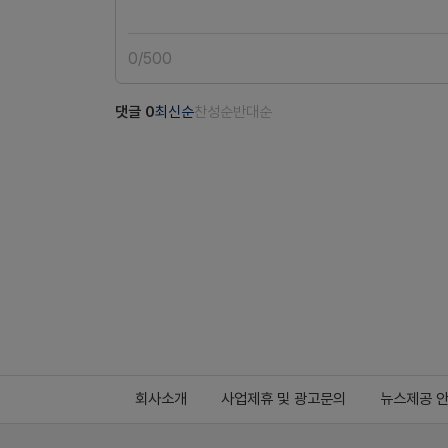
0
/
500
댓글
0
최신순
찬성순
반대순
회사소개
사업제휴 및 광고문의
뉴스제공 