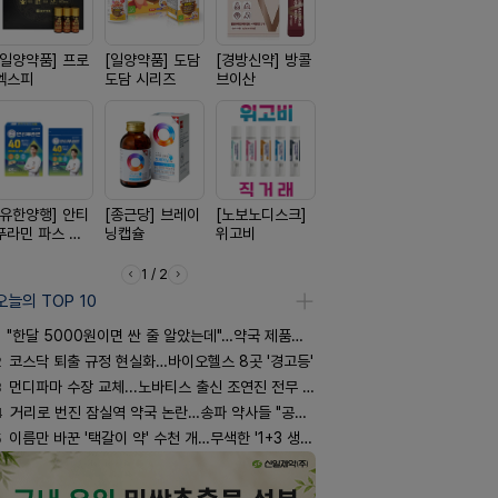
[일양약품] 프로
[일양약품] 도담
[경방신약] 방콜
[옵투스] 오에수
[신신제약]
엑스피
도담 시리즈
브이산
시리즈
키토 밀크
[유한양행] 안티
[종근당] 브레이
[노보노디스크]
[동성제약] 정로
[리쥬올]
푸라민 파스 시
닝캡슐
위고비
환 F정
PDLLA 퍼
리즈
림 30ml
1 / 2
오늘의 TOP 10
"한달 5000원이면 싼 줄 알았는데"…약국 제품과 비교해보니
2
코스닥 퇴출 규정 현실화…바이오헬스 8곳 '경고등'
3
먼디파마 수장 교체...노바티스 출신 조연진 전무 내정
4
거리로 번진 잠실역 약국 논란…송파 약사들 "공공성 훼손"
5
이름만 바꾼 '택갈이 약' 수천 개…무색한 '1+3 생동'