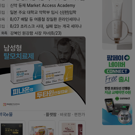
모집
신약 등재 Market Access Academy
모집
일본 주요 대학교 약학부 입시 신(편)입학
교육
8/07 배탈 등 여름철 장질환 온라인세미나
모집
8/23 초리스크 시대, 실패 없는 개국 세미나
강복인 원강팜 사장 차녀(8/23)
화촉
약국e몰
· 플랫팜
· 바로팜
· 편한가