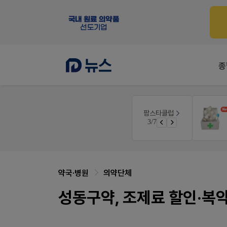
종
몰
E-detail
팜스타클럽
근육통은 오래가니깐!
3/7
가입 시 50% 할인 쿠폰+적립금까지!
오래가는 타이레놀 ER
약국·병원
의약단체
성동구약, 조제료 할인·복