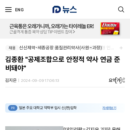
ENG
신신제약-세종공장 품질관리약사(사원~과장)
한국오츠카제약(주)-병원영업(MR) 채용연계형 인턴(신입사원) 모집 공고
채용
채용
김종환 "공제조합으로 안정적 약사 연금 준
비돼야"
요약
가
김지은
2024-09-09 17:06:13
일본 주요 대학교 약학부 입시 신(편)입학
자세히보기
PR
[데일리팜=김지은 기자] 올해