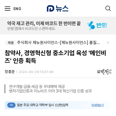
ENG
주식회사 한독-[한독] 신입 및 경력 직무별 수시채용
주식회사 제뉴원사이언스-[제뉴원사이언스] 품질관리약사 모집(경력무관)
채용
채용
참약사, 경영혁신형 중소기업 육성 '메인비
즈' 인증 획득
요약
가
정흥준
2024-09-09 19:37:46
연구개발·금융·세금 등 우대혜택 제공
벤처기업인증과 이노비즈 이어 3대 혁신기업 인증 성과
일본 주요 대학교 약학부 입시 신(편)입학
자세히보기
PR