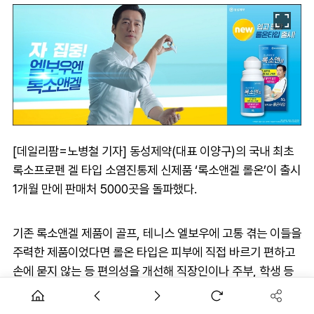
[데일리팜=노병철 기자] 동성제약(대표 이양구)의 국내 최초
록소프로펜 겔 타입 소염진통제 신제품 ‘록소앤겔 롤온’이 출시
1개월 만에 판매처 5000곳을 돌파했다.
기존 록소앤겔 제품이 골프, 테니스 엘보우에 고통 겪는 이들을
주력한 제품이었다면 롤온 타입은 피부에 직접 바르기 편하고
손에 묻지 않는 등 편의성을 개선해 직장인이나 주부, 학생 등
바쁜 소비자들의 접근성을 높인 제품이다.