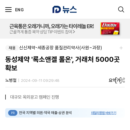
ENG
신신제약-세종공장 품질관리약사(사원~과장)
채용
동성제약 '록소앤겔 롤온', 거래처 5000곳
확보
요약
가
노병철
2024-09-11 09:29:48
대규모 옥외광고 캠페인 진행
전국 지역별 의원·약국 매출·상권 분석
데일리팜맵 바로가기
PR