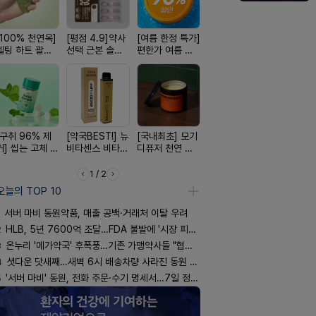
[100% 천연옥]
[평점 4.9]약사
[여름 한정 특가]
[올리브베러
[4.98후기
멜팅 하트 괄사
선택 근본 솔루
편한가 여름 쿨
Pick] 드링킷 건
빛나는 피부
마사지기
션, 솔티스
세일! (여름 필수
강음료
브링 세럼
템 싹쓰리)
[구취 96% 제
[약국BEST!] 뉴
[국내최초] 모기
[완전방수] 눈시
[약물 0%]
거] 씹는 고체 가
비타센스 비타민
디퓨저 천연 계
림없는 선크림
훅 벌레독소
글
흡입기
피 모키센트 디
(SPF50+)
인기
퓨저
1 / 2
오늘의 TOP 10
서버 마비 동원약품, 매출 공백·거래처 이탈 우려
2
HLB, 5년 7600억 조달…FDA 불발에 '시장 피로감'
3
온누리 '메가약국' 후폭풍…기존 가맹약사들 "협의체 만들자"
4
셧다운 닷새째…새벽 6시 배송차량 사라진 동원 물류센터
5
'서버 마비' 동원, 전화 주문·수기 명세서…7일 정상화 되나