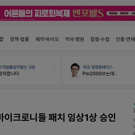
합
정책·법률
제약·바이오
약국·병원
칼럼·수첩
인물·연재
개국·경영
휴베이스
세무·노무
팜텍스
Pm2000쓰는데..
노동자의 날 수당계산은 어떻게 되나요
 마이크로니들 패치 임상1상 승인