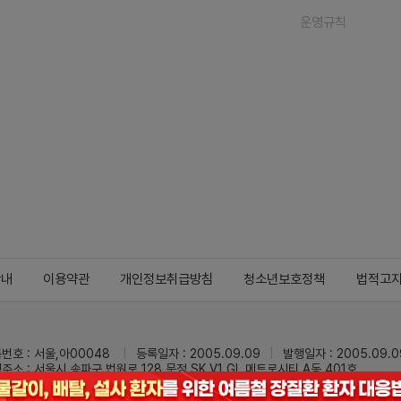
운영규칙
안내
이용약관
개인정보취급방침
청소년보호정책
법적고
번호 : 서울,아00048
등록일자 : 2005.09.09
발행일자 : 2005.09.0
주소 : 서울시 송파구 법원로 128 문정 SK V1 GL 메트로시티 A동 401호
 : 02-3473-0833
팩스 : 02-3434-0169
Mail :
dailypharm@dail