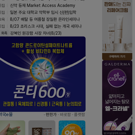
모집
신약 등재 Market Access Academy
모집
일본 주요 대학교 약학부 입시 신(편)입학
교육
8/07 배탈 등 여름철 장질환 온라인세미나
모집
8/23 초리스크 시대, 실패 없는 개국 세미나
강복인 원강팜 사장 차녀(8/23)
화촉
약국e몰
· 편한가
· 바로팜
· 플랫팜