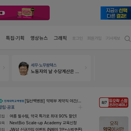
특집·기획
영상뉴스
그래픽
로그인
회원가입
기사제보
약국세무
미래 세무법인
약국인테리
경단녀요건중 근로스득원천징수액
매대 높이
[일산백병원] 약제부 계약직 야간/주말당직약사 (신입/경력) 모집 공고
알림·공표
모집
여름 필수템, 약국 특가로 최대 90% 할인!
교육
NextBio Scale-up Academy 교육신청
모집
JW샵 신규가입 이벤트 (N페이 1만+스벅쿠폰)