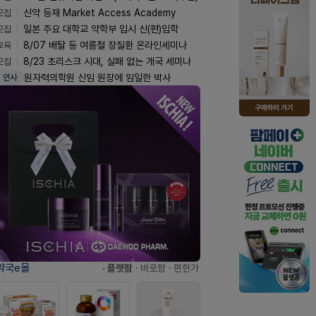
모집
신약 등재 Market Access Academy
모집
일본 주요 대학교 약학부 입시 신(편)입학
교육
8/07 배탈 등 여름철 장질환 온라인세미나
모집
8/23 초리스크 시대, 실패 없는 개국 세미나
원자력의학원 신임 원장에 임일한 박사
인사
약국e몰
· 플랫팜
· 바로팜
· 편한가