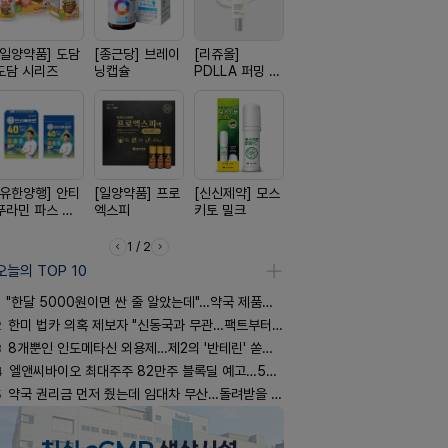
[일양약품] 도담
[종근당] 브레이
[리쥬올]
[노보노디스크]
[신신제약]
도담 시리즈
닝캡슐
PDLLA 퍼밍 크
위고비
스마일드
림 30ml
[유한양행] 안티
[일양약품] 프로
[신신제약] 모스
[경방신약] 방콜
[삼진제약]
푸라민 파스 시
엑스피
키토 밀크
브이산
핏 시리즈
리즈
1 / 2
오늘의 TOP 10
"한달 5000원이면 싼 줄 알았는데"…약국 제품과 비교해보니
2
한미 법카 의혹 제보자 "신동국과 무관…팩트부터 따져야"
3
8개뿐인 인도메타신 외용제…제2의 '반테린' 쏟아지나
4
엘앤씨바이오 최대주주 82만주 블록딜 예고…500억 규모
5
약국 권리금 먼저 줬는데 임대차 무산…돌려받을 수 있을까