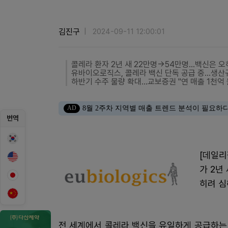
김진구
2024-09-11 12:00:01
콜레라 환자 2년 새 22만명→54만명…백신은 
유바이오로직스, 콜레라 백신 단독 공급 중…생산
하반기 수주 물량 확대…교보증권 "연 매출 1천억 
AD
8월 2주차 지역별 매출 트렌드 분석이 필요하
번역
[데일리
가 2년
히려 심
전 세계에서 콜레라 백신을 유일하게 공급하는