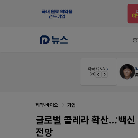
종
 디자인
세무·노무
팜텍스
약국 Q&A
3/6
노동자의 날 수당계산은 어떻게 되나요
제약·바이오
기업
글로벌 콜레라 확산…'백신
전망