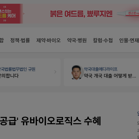
합
정책·법률
제약·바이오
약국·병원
칼럼·수첩
인물·연재
약국법률
법무법인 규원
약국대출
메디라이프
문의합니다
약국 개국 대출 어떻게 받아야할지 어렵습니다
 공급' 유바이오로직스 수혜