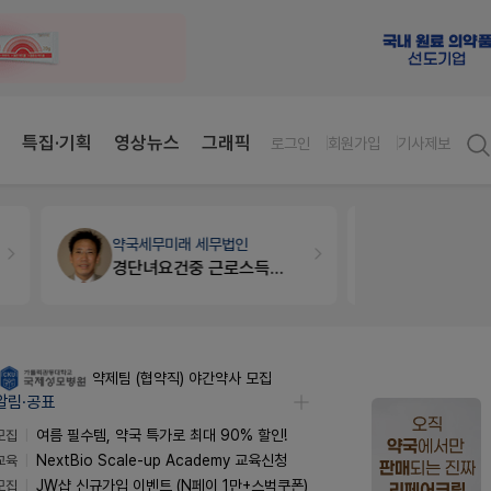
특집·기획
영상뉴스
그래픽
로그인
회원가입
기사제보
약국세무
미래 세무법인
개국·경영
휴
경단녀요건중 근로스득원천징수액
Pm2000
약제팀 (협약직) 야간약사 모집
알림·공표
모집
여름 필수템, 약국 특가로 최대 90% 할인!
교육
NextBio Scale-up Academy 교육신청
모집
JW샵 신규가입 이벤트 (N페이 1만+스벅쿠폰)