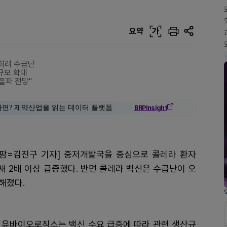
요약
가
오히려 수급난
규모 확대
돌파 전망"
다면? 제약산업을 읽는 데이터 플랫폼
BRPInsight
팜=김진구 기자] 중저개발국을 중심으로 콜레라 환자
 새 2배 이상 급증했다. 반면 콜레라 백신은 수급난이 오
해졌다.
 유바이오로직스는 백신 수요 급증에 따라 관련 생산규