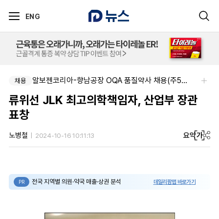
ENG
알보젠코리아-향남공장 OQA 품질약사 채용(주5일/파트타임 가능)
채용
류위선 JLK 최고의학책임자, 산업부 장관
표창
요약
가
노병철
2024-10-16 10:11:13
전국 지역별 의원·약국 매출·상권 분석
데일리팜맵 바로가기
PR