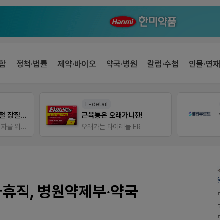
합
정책·법률
제약·바이오
약국·병원
칼럼·수첩
인물·연재
E-detail
팜리쿠르트
근육통은 오래가니깐!
오래가는 타이레놀 ER
퀴즈 참여시 룰렛쿠폰
아휴직, 병원약제부·약국