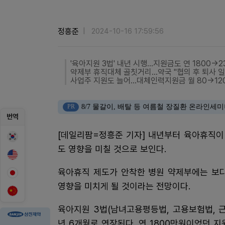
정흥준
2024-10-16 17:59:56
'육아지원 3법' 내년 시행...지원금도 연 1800→2
약제부 휴직대체 골칫거리...약국 "협의 후 퇴사 
사업주 지원도 늘어...대체인력지원금 월 80→12
PR
8/7 물갈이, 배탈 등 여름철 장질환 온라인세
번역
[데일리팜=정흥준 기자] 내년부터 육아휴직이
도 영향을 미칠 것으로 보인다.
육아휴직 제도가 안착한 병원 약제부에는 보다
영향을 미치게 될 것이라는 전망이다.
육아지원 3법(남녀고용평등법, 고용보험법, 
년 6개월로 연장된다. 연 1800만원이었던 지