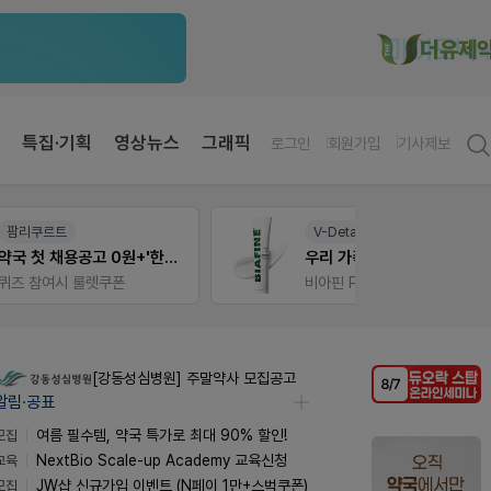
특집·기획
영상뉴스
그래픽
로그인
회원가입
기사제보
V-Detail
약사 
약국 첫 채용공고 0원+'한번 더' 무료 연장
우리 가족 다양한 상처엔 비아핀!
편한가
비아핀 POSM 신청 GO!
[강동성심병원] 주말약사 모집공고
알림·공표
모집
여름 필수템, 약국 특가로 최대 90% 할인!
교육
NextBio Scale-up Academy 교육신청
모집
JW샵 신규가입 이벤트 (N페이 1만+스벅쿠폰)