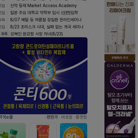
모집
신약 등재 Market Access Academy
모집
일본 주요 대학교 약학부 입시 신(편)입학
교육
8/07 배탈 등 여름철 장질환 온라인세미나
모집
8/23 초리스크 시대, 실패 없는 개국 세미나
강복인 원강팜 사장 차녀(8/23)
화촉
약국e몰
· 편한가
· 바로팜
· 플랫팜