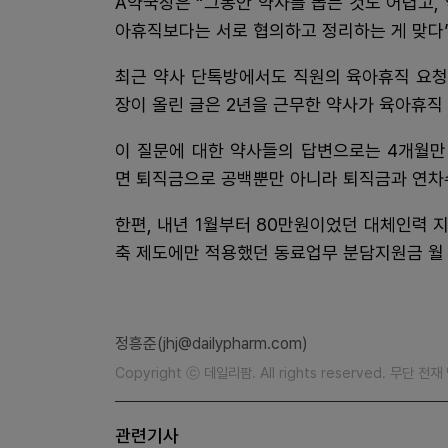
A약국장은 “그동안 약사를 뽑는 것도 어렵고,
아휴직보다는 서로 협의하고 정리하는 게 맞다”
최근 약사 단톡방에서도 직원의 육아휴직 요청
장이 올린 글은 2년을 근무한 약사가 육아휴직
이 질문에 대한 약사들의 답변으로는 4개월만
면 퇴직금으로 공백뿐만 아니라 퇴직금과 연차
한편, 내년 1월부터 80만원이었던 대체인력 
축 제도에만 적용했던 동료업무 분담지원금 월
정흥준(jhj@dailypharm.com)
Copyright ⓒ 데일리팜. All rights reserved. 무단 전
관련기사