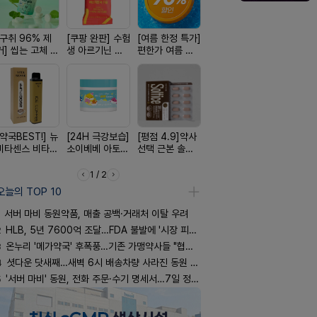
[구취 96% 제
[쿠팡 완판] 수험
[여름 한정 특가]
[올리브베러
[국내최초]
거] 씹는 고체 가
생 아르기닌 에
편한가 여름 쿨
Pick] 드링킷 건
디퓨저 천연
글
너지 젤리
세일! (여름 필수
강음료
피 모키센트
템 싹쓰리)
퓨저
[약국BEST!] 뉴
[24H 극강보습]
[평점 4.9]약사
[약물 0%] 터치
[4.98후기
비타센스 비타민
소이베베 아토
선택 근본 솔루
훅 벌레독소 흡
빛나는 피부
흡입기
크림
션, 솔티스
인기
브링 세럼
1 / 2
오늘의 TOP 10
서버 마비 동원약품, 매출 공백·거래처 이탈 우려
2
HLB, 5년 7600억 조달…FDA 불발에 '시장 피로감'
3
온누리 '메가약국' 후폭풍…기존 가맹약사들 "협의체 만들자"
4
셧다운 닷새째…새벽 6시 배송차량 사라진 동원 물류센터
5
'서버 마비' 동원, 전화 주문·수기 명세서…7일 정상화 되나